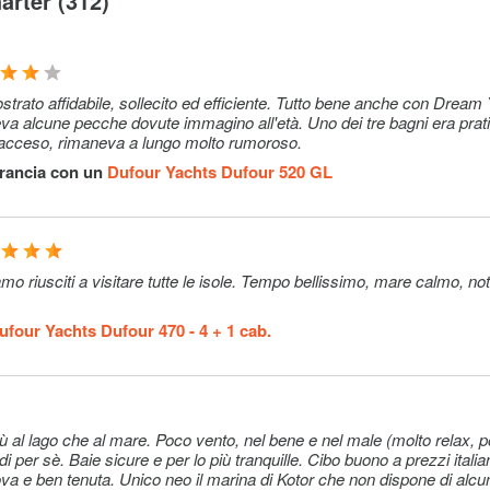
arter (312)
Opzionale
315–315€
e their
Opzionale
185€ (per not
ok is on
strato affidabile, sollecito ed efficiente. Tutto bene anche con Dream
eva alcune pecche dovute immagino all'età. Uno dei tre bagni era pra
 a skipper
iva acceso, rimaneva a lungo molto rumoroso.
forepeak
cific
Francia con un
Dufour Yachts Dufour 520 GL
 different
s directly
the reduced
Opzionale
50€ (per nott
ce is per
ufour Yachts Dufour 470 - 4 + 1 cab.
aximum
 , nor
iti deve
Opzionale
55€ (per
ù al lago che al mare. Poco vento, nel bene e nel male (molto relax, p
 cuoco è
guest/day)
di per sè. Baie sicure e per lo più tranquille. Cibo buono a prezzi italian
ase alle
ova e ben tenuta. Unico neo il marina di Kotor che non dispone di alcu