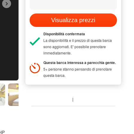
Visualizza prezzi
Disponibilità confermata
La disponibilità e il prezzo di questa barca
sono aggiornati. E' possibile prenotare
immediatamente.
Questa barca interessa a parecchia gente.
5+ persone stanno pensando di prenotare
questa barca.
MODEL PICTUR
 HP