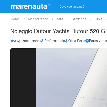
marenauta
®
Home
Mediterraneo
Italia
Sardegna
Olbia
Noleggio Dufour Yachts Dufour 520 Gl
3.6
(1 recensione)
Professionale
Olbia Porto
Barca verifi