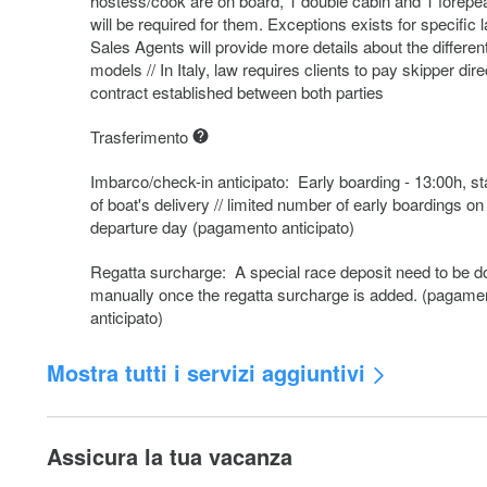
hostess/cook are on board, 1 double cabin and 1 forepe
will be required for them. Exceptions exists for specific 
Sales Agents will provide more details about the differen
models // In Italy, law requires clients to pay skipper dire
contract established between both parties
Trasferimento
Imbarco/check-in anticipato: Early boarding - 13:00h, st
of boat's delivery // limited number of early boardings o
departure day (pagamento anticipato)
Regatta surcharge: A special race deposit need to be d
manually once the regatta surcharge is added. (pagame
anticipato)
Mostra tutti i servizi aggiuntivi
Cambio equipaggio: Any crew change during the charter
to € 250.- additional cost. The charge includes administr
Assicura la tua vacanza
change of bed linen and towels and one night at DYC po