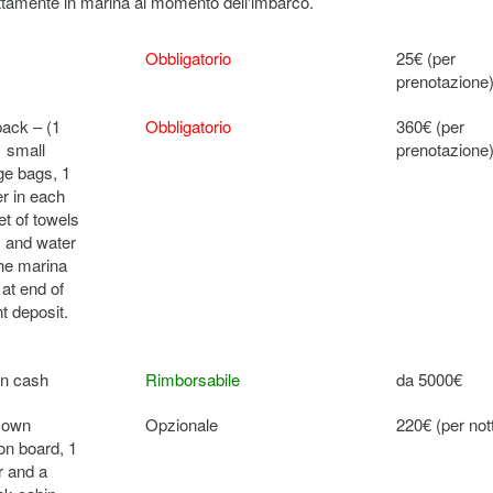
rettamente in marina al momento dell'imbarco.
Obbligatorio
25€ (per
prenotazione
pack – (1
Obbligatorio
360€ (per
1 small
prenotazione
age bags, 1
er in each
et of towels
as and water
the marina
at end of
t deposit.
in cash
Rimborsabile
da 5000€
r own
Opzionale
220€ (per not
 on board, 1
r and a