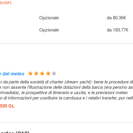
e). It
 GmbH
.
cable.
Opzionale
da 80.36€
els: 10 € 1
Opzionale
10€ (per
Opzionale
da 193.77€
ed manually
prenotazione
15 € 1 extra
Opzionale
15€ (per
anually
prenotazione
e dal meteo
Opzionale
28€ (per
onfirm the
prenotazione
o da parte della società di charter (dream yacht): bene le procedure di
 non assente l'illustrazione delle dotazioni della barca (era persino a
k)
rimediata), le prospettive di itinerario e uscita, e le previsioni meteo
cio di informazioni per costituire la cambusa e i relativi transfer, pur nel
t not
Opzionale
230€ (per
confusione degli altri imbarchi, mi sono sentito un pò abbandonato a 
 520 GL
prenotazione
abile skipper che, però, non era membro della struttura di charter e qui
o sulle
Opzionale
315–315€
rtevole per l'uso da diporto. Sotto coperta da migliorare la pulizia del
freddamento inferiori alla media e un pò datata -. Su una barca di quest
ollegamento poppiero del comando remoto dell'ancora (presente solo a p
Opzionale
15–15€