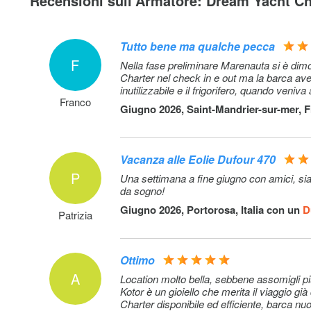
Recensioni sull'Armatore: Dream Yacht Ch
Kayak tandem
Tutto bene ma qualche pecca
Hostess/cuoca: + provisioning, Crew on board must hav
F
own toilets/ showers. If either a skipper or a hostess/co
Nella fase preliminare Marenauta si è dimo
Charter nel check in e out ma la barca av
board, 1 double cabin will be required for him/her. If both
inutilizzabile e il frigorifero, quando ven
and a hostess/cook are on board, 1 double cabin and 1 
Franco
cabin will be required for them. Exceptions exists for spe
Giugno 2026, Saint-Mandrier-sur-mer, 
layouts, Sales Agents will provide more details about the
boat models // In Italy, law requires clients to pay hostes
with a contract established between both parties
Vacanza alle Eolie Dufour 470
P
Una settimana a fine giugno con amici, siamo riusciti a visitare tutte le isole. Tempo bellissimo, mare calmo, notti in baie
Damage waiver: Damage waiver limits your liability to 
da sogno!
Security Deposit . Mandatory when skipper is added. Pri
Giugno 2026, Portorosa, Italia con un
D
night of the charter ( minimum value of 7 nights & a m
Patrizia
value of 21 nights). Not applicable for 4+ weeks charters
Regattas/Races. (pagamento anticipato)
Ottimo
Pensione completa per 7-12 persone (il numero degli osp
A
Location molto bella, sebbene assomigli pi
essere aggiornato manualmente): disponibile solo se il
Kotor è un gioiello che merita il viaggio già 
prenotato a bordo poiché il cuoco farà il rifornimento in b
Charter disponibile ed efficiente, barca nu