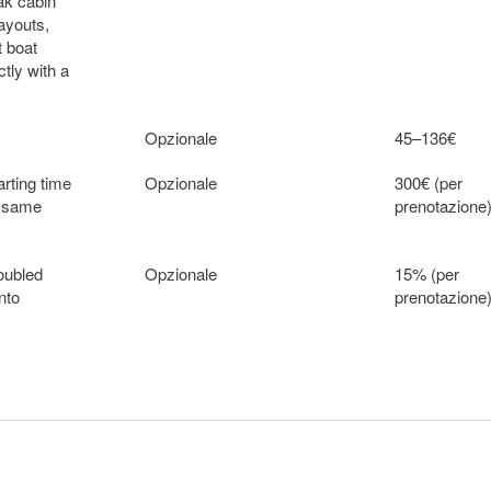
ak cabin
layouts,
t boat
ctly with a
Opzionale
45–136€
arting time
Opzionale
300€ (per
n same
prenotazione
oubled
Opzionale
15% (per
nto
prenotazione
 is subject
Opzionale
250€ (per
ation cost,
prenotazione
nton