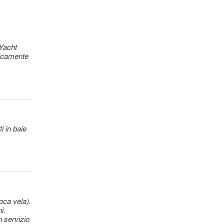
te)
 Yacht
ticamente
e)
oca vela).
i.
n servizio