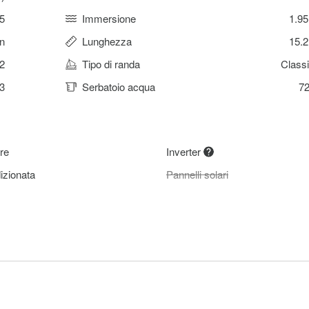
5
Immersione
1.9
n
Lunghezza
15.
2
Tipo di randa
Class
3
Serbatoio acqua
72
re
Inverter
izionata
Pannelli solari