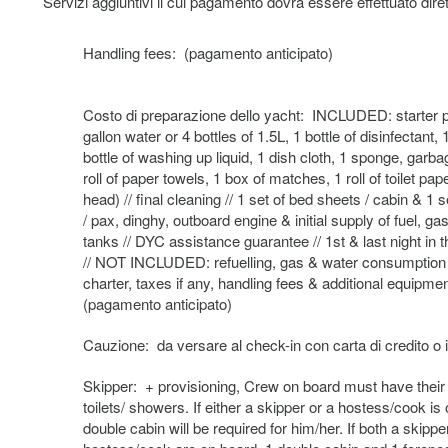
Servizi aggiuntivi il cui pagamento dovrà essere effettuato di
Handling fees: (pagamento anticipato)
Costo di preparazione dello yacht: INCLUDED: starter 
gallon water or 4 bottles of 1.5L, 1 bottle of disinfectant, 
bottle of washing up liquid, 1 dish cloth, 1 sponge, garb
roll of paper towels, 1 box of matches, 1 roll of toilet pap
head) // final cleaning // 1 set of bed sheets / cabin & 1 s
/ pax, dinghy, outboard engine & initial supply of fuel, g
tanks // DYC assistance guarantee // 1st & last night in 
// NOT INCLUDED: refuelling, gas & water consumption 
charter, taxes if any, handling fees & additional equipmen
(pagamento anticipato)
Cauzione: da versare al check-in con carta di credito o 
Skipper: + provisioning, Crew on board must have thei
toilets/ showers. If either a skipper or a hostess/cook is
double cabin will be required for him/her. If both a skippe