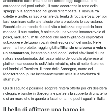
anticamente dalle imbarcazioni fenicie, oggi dagli scafi che
attraccano nei porti turistici, il mare accarezza la rena delle
spiagge o la aggredisce nei giorni di tempesta, si insinua fra
calette e grotte, si lascia ornare dai lembi di roccia erosa, per poi
farsi dominare dalle alte falesie che a precipizio lo sovrastano.
Racchiude un mondo ricco di vita e bellezza: regno della foca
monaca, il bue marino, è abitato da una varietà innumerevole di
pesci, molluschi, mitili, cetacei che meravigliano gli esploratori
subacquei e deliziano i palati degli esploratori del gusto. Nelle
aree marine protette, raggiungibili
affittando una barca a vela o
un catamarano
, incantano e seducono i colori sfavillanti di una
natura incontaminata: dal rosso rubino del corallo algherese al
platino incandescente dell’Alicia mirabilis, che di notte risplende
nei fondali di Tavolara. Il mare della Sardegna, cuore del
Mediterraneo, pulsa incessantemente nella sua tavolozza di
sfumature.
Qui di seguito è possibile scoprire l'intera offerta per chi desidera
noleggiare barche in Sardegna e partire alla scoperta di una terra
e di un mare che in quanto a fascino hanno pochi eguali in Italia.
Il bello di affittare una barca in