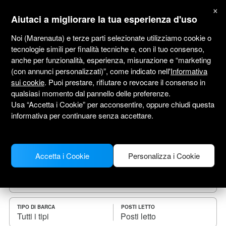
marenauta
×
®
Aiutaci a migliorare la tua esperienza d'uso
Noi (Marenauta) e terze parti selezionate utilizziamo cookie o
tecnologie simili per finalità tecniche e, con il tuo consenso,
anche per funzionalità, esperienza, misurazione e “marketing
Noleggio barche Sardegna
(con annunci personalizzati)”, come indicato nell'
Informativa
sui cookie
. Puoi prestare, rifiutare o revocare il consenso in
Seleziona una data di partenza e trova la tua
qualsiasi momento dal pannello delle preferenze.
barca a noleggio.
Usa “Accetta i Cookie” per acconsentire, oppure chiudi questa
informativa per continuare senza accettare.
DOVE
Accetta i Cookie
Personalizza i Cookie
CHECK-IN
CHECK-OUT
TIPO DI BARCA
POSTI LETTO
Tutti i tipi
Posti letto