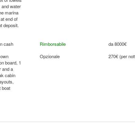
as and water
the marina
at end of
t deposit.
in cash
Rimborsabile
da 8000€
r own
Opzionale
270€ (per not
 on board, 1
r and a
ak cabin
layouts,
t boat
 is subject
Opzionale
250€ (per
ation cost,
prenotazione