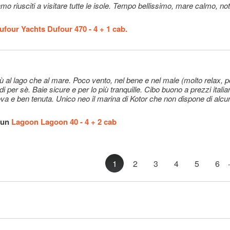
onfirm the
prenotazione
k)
ufour Yachts Dufour 470 - 4 + 1 cab.
Opzionale
15–15€
t not
Opzionale
300€ (per
prenotazione
ù al lago che al mare. Poco vento, nel bene e nel male (molto relax, p
di per sè. Baie sicure e per lo più tranquille. Cibo buono a prezzi italian
 3 days or
Opzionale
80€ (per
ova e ben tenuta. Unico neo il marina di Kotor che non dispone di alcu
booking
prenotazione
 un
Lagoon Lagoon 40 - 4 + 2 cab
 case for
Opzionale
35€ (al giorno
0 € on
.
1
2
3
4
5
6
Opzionale
315–315€
Opzionale
315–315€
e their
Opzionale
230€ (per not
ok is on
 a skipper