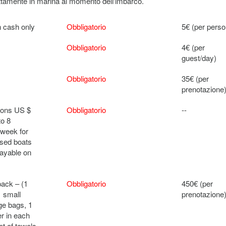
rettamente in marina al momento dell'imbarco.
 cash only
Obbligatorio
5€ (per perso
Obbligatorio
4€ (per
guest/day)
Obbligatorio
35€ (per
prenotazione
rsons US $
Obbligatorio
--
to 8
/week for
ased boats
payable on
pack – (1
Obbligatorio
450€ (per
1 small
prenotazione
age bags, 1
er in each
et of towels