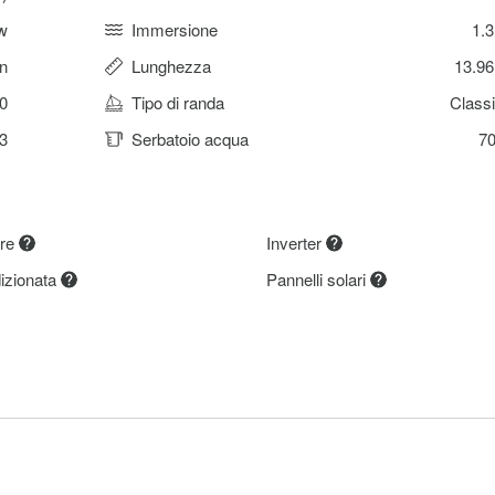
w
Immersione
1.
n
Lunghezza
13.9
0
Tipo di randa
Class
3
Serbatoio acqua
70
ore
Inverter
dizionata
Pannelli solari