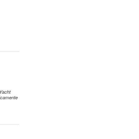
(per
)
)
 Yacht
ticamente
)
)