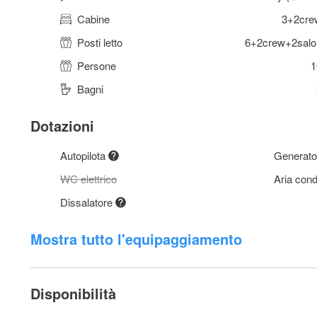
Cabine
3+2cre
Posti letto
6+2crew+2salo
Persone
1
Bagni
Dotazioni
Autopilota
Generat
WC elettrico
Aria con
Dissalatore
Mostra tutto l'equipaggiamento
Disponibilità