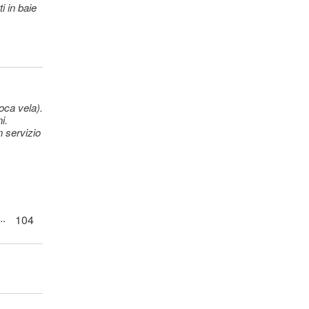
)
)
oca vela).
i.
n servizio
)
)
..
104
te)