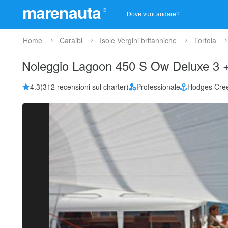
marenauta
®
Home
Caraibi
Isole Vergini britanniche
Tortola
Noleggio Lagoon 450 S Ow Deluxe 3 +
4.3
(312 recensioni sul charter)
Professionale
Hodges Cre