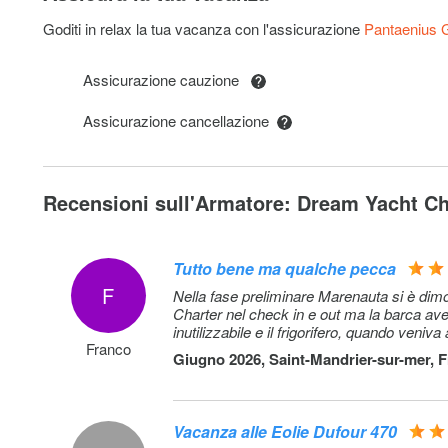
change of bed linen and towels and one night at DYC po
(marina fee included only if the same base than start bas
Goditi in relax la tua vacanza con l'assicurazione
Pantaenius
doesn't include cleaning, nor new transit log where appli
(pagamento anticipato)
Assicurazione cauzione
Race pack
Assicurazione cancellazione
Trasferimento
Recensioni sull'Armatore: Dream Yacht Ch
Extra set of towels (choose how many): Extra set of tow
set of towels (1 face & 1 bath towel) - to be updated man
(pagamento anticipato)
Tutto bene ma qualche pecca
F
Set biancheria extra (scegli quanti): Extra set of linen : 
Nella fase preliminare Marenauta si è dimo
Charter nel check in e out ma la barca av
of linen (2 sheets & 2 pillow case) - to be updated manua
inutilizzabile e il frigorifero, quando ven
(pagamento anticipato)
Franco
Giugno 2026, Saint-Mandrier-sur-mer, 
Regatta surcharge
Vacanza alle Eolie Dufour 470
Consumi elettrici e idrici nelle marine: Electric & Water