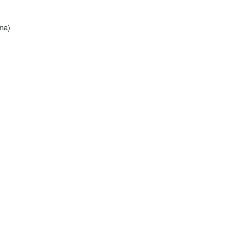
na)
)
)