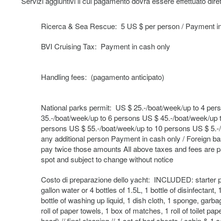
Servizi aggiuntivi il cui pagamento dovrà essere effettuato di
Ricerca & Sea Rescue: 5 US $ per person / Payment in
BVI Cruising Tax: Payment in cash only
Handling fees: (pagamento anticipato)
National parks permit: US $ 25.-/boat/week/up to 4 pe
35.-/boat/week/up to 6 persons US $ 45.-/boat/week/up 
persons US $ 55.-/boat/week/up to 10 persons US $ 5.-
any additional person Payment in cash only / Foreign b
pay twice those amounts All above taxes and fees are 
spot and subject to change without notice
Costo di preparazione dello yacht: INCLUDED: starter 
gallon water or 4 bottles of 1.5L, 1 bottle of disinfectant, 
bottle of washing up liquid, 1 dish cloth, 1 sponge, garb
roll of paper towels, 1 box of matches, 1 roll of toilet pap
head) // final cleaning // 1 set of bed sheets / cabin & 1 s