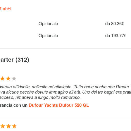
nton
e). It
 GmbH
.
cable.
Opzionale
da 80.36€
Opzionale
1320–1650€ 
Opzionale
da 193.77€
prenotazione
Opzionale
15–29€
arter (312)
els: 10 € 1
Opzionale
10€ (per
ually
prenotazione
15 € 1 set
Opzionale
15€ (per
strato affidabile, sollecito ed efficiente. Tutto bene anche con Dream
eva alcune pecche dovute immagino all'età. Uno dei tre bagni era pra
lly
prenotazione
iva acceso, rimaneva a lungo molto rumoroso.
Francia con un
Dufour Yachts Dufour 520 GL
Opzionale
15–15% (per
prenotazione
Opzionale
36€ (per