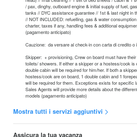
/ pax, dinghy, outboard engine & initial supply of fuel, g
tanks // DYC assistance guarantee // 1st & last night in 
// NOT INCLUDED: refuelling, gas & water consumption 
charter, taxes if any, handling fees & additional equipmen
(pagamento anticipato)
Cauzione: da versare al check-in con carta di credito o 
Skipper: + provisioning, Crew on board must have thei
toilets/ showers. If either a skipper or a hostess/cook is
double cabin will be required for him/her. If both a skippe
hostess/cook are on board, 1 double cabin and 1 forepe
will be required for them. Exceptions exists for specific 
Sales Agents will provide more details about the differen
models (pagamento anticipato)
Mostra tutti i servizi aggiuntivi
Cambio equipaggio: Any crew change during the charter
to € 250.- additional cost. The charge includes administr
Assicura la tua vacanza