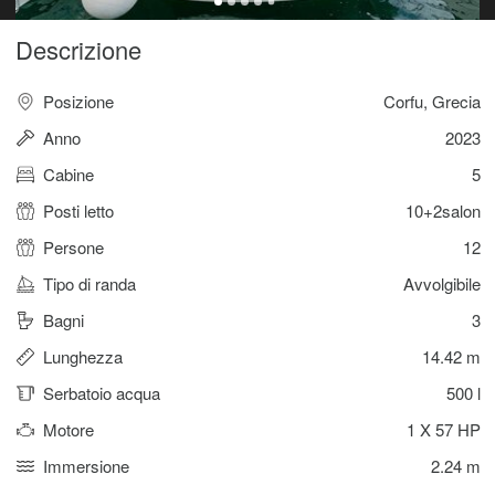
Descrizione
Posizione
Corfu, Grecia
Anno
2023
Cabine
5
Posti letto
10+2salon
Persone
12
Tipo di randa
Avvolgibile
Bagni
3
Lunghezza
14.42 m
Serbatoio acqua
500 l
Motore
1 X 57 HP
Immersione
2.24 m