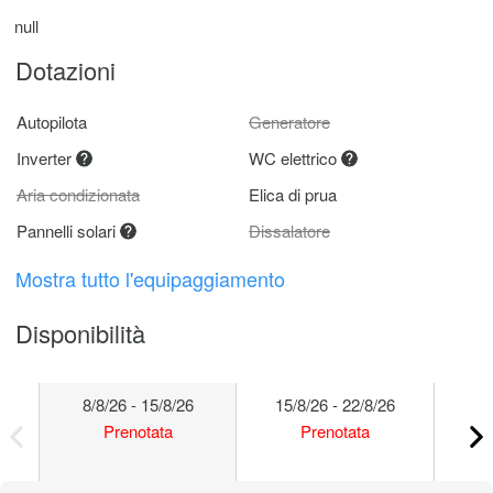
null
Dotazioni
Autopilota
Generatore
Inverter
WC elettrico
Aria condizionata
Elica di prua
Pannelli solari
Dissalatore
Mostra tutto l'equipaggiamento
Disponibilità
8/8/26 - 15/8/26
15/8/26 - 22/8/26
22
Prenotata
Prenotata