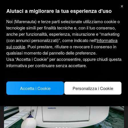
marenauta
×
®
Aiutaci a migliorare la tua esperienza d'uso
Noi (Marenauta) e terze parti selezionate utilizziamo cookie o
Jeanneau Sun Odyssey 490 - 5 Cab. -
tecnologie simili per finalità tecniche e, con il tuo consenso,
Corfu
anche per funzionalità, esperienza, misurazione e “marketing
(con annunci personalizzati)”, come indicato nell'
Informativa
4.5
(1)
Solo senza skipper
Professionale
Marina Gouvia
sui cookie
. Puoi prestare, rifiutare o revocare il consenso in
Barca verificata
qualsiasi momento dal pannello delle preferenze.
Usa “Accetta i Cookie” per acconsentire, oppure chiudi questa
informativa per continuare senza accettare.
Accetta i Cookie
Personalizza i Cookie