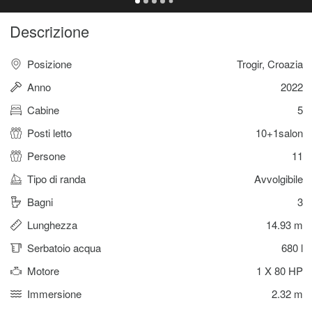
Descrizione
Posizione
Trogir, Croazia
Anno
2022
Cabine
5
Posti letto
10+1salon
Persone
11
Tipo di randa
Avvolgibile
Bagni
3
Lunghezza
14.93 m
Serbatoio acqua
680 l
Motore
1 X 80 HP
Immersione
2.32 m