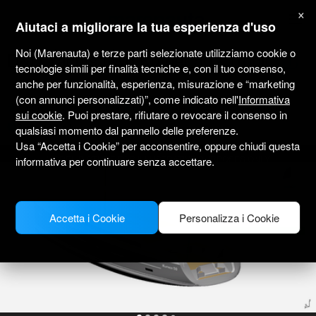
marenauta
×
®
Aiutaci a migliorare la tua esperienza d'uso
Noi (Marenauta) e terze parti selezionate utilizziamo cookie o
D&D Yachts D&d Kufner 50 - Trogir
tecnologie simili per finalità tecniche e, con il tuo consenso,
anche per funzionalità, esperienza, misurazione e “marketing
(con annunci personalizzati)”, come indicato nell'
Informativa
4.6
(2)
Solo senza skipper
Professionale
Yacht Club Seget Donji
sui cookie
. Puoi prestare, rifiutare o revocare il consenso in
Barca verificata
qualsiasi momento dal pannello delle preferenze.
Usa “Accetta i Cookie” per acconsentire, oppure chiudi questa
MODEL PICTURE FOR ILLUSTRATIVE PURPOSES ONLY
informativa per continuare senza accettare.
Accetta i Cookie
Personalizza i Cookie