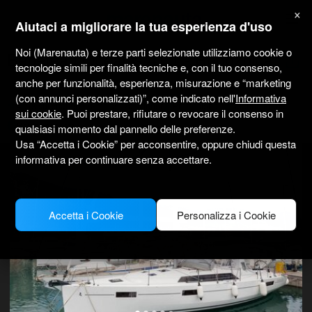
marenauta
×
®
Aiutaci a migliorare la tua esperienza d'uso
Noi (Marenauta) e terze parti selezionate utilizziamo cookie o
Beneteau Oceanis 41.1 - Rogoznica
tecnologie simili per finalità tecniche e, con il tuo consenso,
anche per funzionalità, esperienza, misurazione e “marketing
(con annunci personalizzati)”, come indicato nell'
Informativa
4.7
(8 sul charter)
Solo senza skipper
Professionale
Marina Frapa
sui cookie
. Puoi prestare, rifiutare o revocare il consenso in
Barca verificata
qualsiasi momento dal pannello delle preferenze.
Usa “Accetta i Cookie” per acconsentire, oppure chiudi questa
informativa per continuare senza accettare.
Accetta i Cookie
Personalizza i Cookie