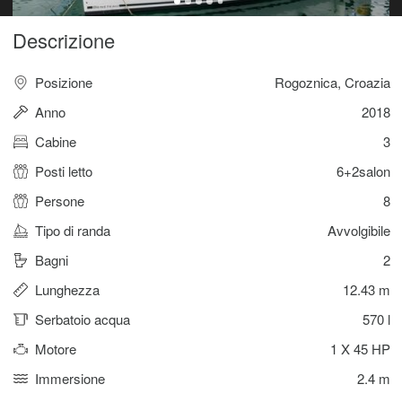
Descrizione
Posizione
Rogoznica, Croazia
Anno
2018
Cabine
3
Posti letto
6+2salon
Persone
8
Tipo di randa
Avvolgibile
Bagni
2
Lunghezza
12.43 m
Serbatoio acqua
570 l
Motore
1 X 45 HP
Immersione
2.4 m