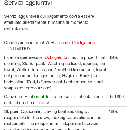
Servizi aggiuntivi
Servizi aggiuntivi il cui pagamento dovrà essere
effettuato direttamente in marina al momento
dell'imbarco.
Connessione internet WIFI a bordo
Obbligatorio
--
: UNLIMITED
Licenza (permesso)
Obbligatorio
: Incl. In price: Final
320€
cleaning, Starter pack: Washing-up liquid, sponge, tea
towel, Wettex, toilet paper, 1 set/bed line person, towel
set per person, fuel gas bottle, Hygienic Pack ( 4x
body lotion 30ml,4xShower gel 4x shampoo 4x Hard
soap ) (per prenotazione)
Cauzione
Rimborsabile
: da versare al check-in con
da 1800€
carta di credito o in cash
Skipper Opzionale : Driving boat and dinghy,
180€
responsible for the crew, making reservations in the
restaurants.The skipper is an independent service
provider, with charter company solely as an