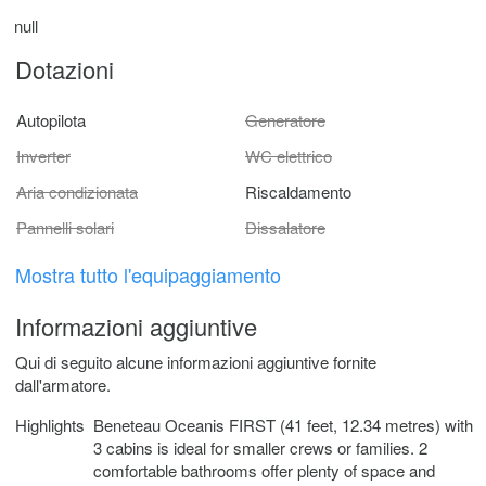
null
Dotazioni
Autopilota
Generatore
Inverter
WC elettrico
Aria condizionata
Riscaldamento
Pannelli solari
Dissalatore
Mostra tutto l'equipaggiamento
Informazioni aggiuntive
Qui di seguito alcune informazioni aggiuntive fornite
dall'armatore.
Highlights
Beneteau Oceanis FIRST (41 feet, 12.34 metres) with
3 cabins is ideal for smaller crews or families. 2
comfortable bathrooms offer plenty of space and