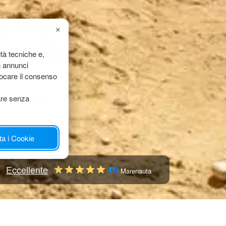
×
ità tecniche e,
n annunci
evocare il consenso
are senza
ta i Cookie
Eccellente
Marenauta