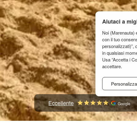
Aiutaci a mig
Noi (Marenauta) e 
con il tuo consen
personalizzati)”, 
in qualsiasi mome
Usa “Accetta i Co
accettare.
Personalizza
Eccellente
Google
Home
Mediterraneo
Grecia
Isole Ionie
Lefka