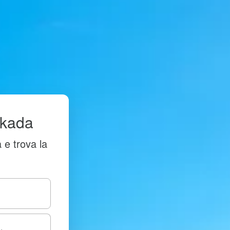
fkada
 e trova la