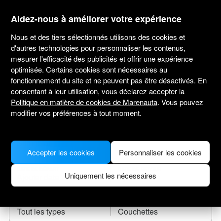
marenauta
®
Aidez-nous à améliorer votre expérience
Nous et des tiers sélectionnés utilisons des cookies et
d'autres technologies pour personnaliser les contenus,
mesurer l'efficacité des publicités et offrir une expérience
Location de bateaux Sumpetar
optimisée. Certains cookies sont nécessaires au
fonctionnement du site et ne peuvent pas être désactivés. En
Sélectionnez une date de départ et trouvez
consentant à leur utilisation, vous déclarez accepter la
votre bateau de location.
Politique en matière de cookies de Marenauta
. Vous pouvez
modifier vos préférences à tout moment.
LIEU DE DÉPART
Accepter les cookies
Personnaliser les cookies
DATE DE DÉPART
DATE DE RETOUR
Uniquement les nécessaires
TYPE DE BATEAU
COUCHETTES
Tout les types
Couchettes