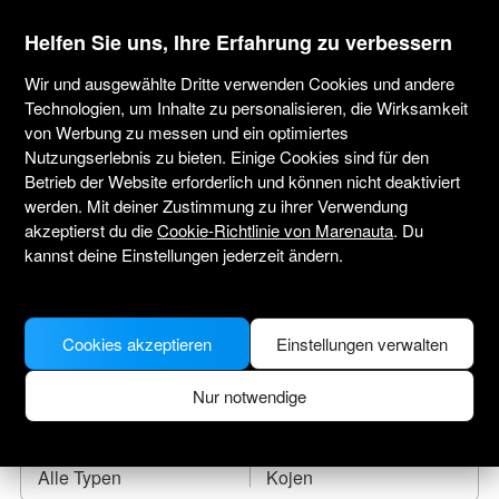
marenauta
®
Helfen Sie uns, Ihre Erfahrung zu verbessern
Wir und ausgewählte Dritte verwenden Cookies und andere
Technologien, um Inhalte zu personalisieren, die Wirksamkeit
von Werbung zu messen und ein optimiertes
Yachtcharter Sumpetar
Nutzungserlebnis zu bieten. Einige Cookies sind für den
Betrieb der Website erforderlich und können nicht deaktiviert
Tragen Sie das Anreisedatum ein und finden
werden. Mit deiner Zustimmung zu ihrer Verwendung
Sie Ihr Leihboot.
akzeptierst du die
Cookie-Richtlinie von Marenauta
. Du
kannst deine Einstellungen jederzeit ändern.
WO SOLL ES HINGEHEN?
Cookies akzeptieren
Einstellungen verwalten
CHECK-IN
CHECK-OUT
Nur notwendige
BOOTSTYP
KOJEN
Alle Typen
Kojen