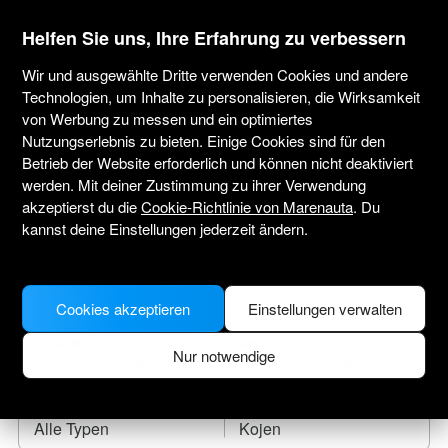
marenauta
®
Helfen Sie uns, Ihre Erfahrung zu verbessern
Wir und ausgewählte Dritte verwenden Cookies und andere
Technologien, um Inhalte zu personalisieren, die Wirksamkeit
von Werbung zu messen und ein optimiertes
Yachtcharter Martinique
Nutzungserlebnis zu bieten. Einige Cookies sind für den
Betrieb der Website erforderlich und können nicht deaktiviert
Tragen Sie das Anreisedatum ein und finden
werden. Mit deiner Zustimmung zu ihrer Verwendung
Sie Ihr Leihboot.
akzeptierst du die
Cookie-Richtlinie von Marenauta
. Du
kannst deine Einstellungen jederzeit ändern.
WO SOLL ES HINGEHEN?
Cookies akzeptieren
Einstellungen verwalten
CHECK-IN
CHECK-OUT
Nur notwendige
BOOTSTYP
KOJEN
Alle Typen
Kojen