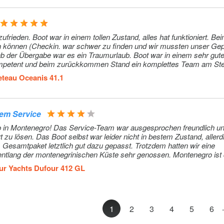
szahlung)
Extra
--
Extra
1850–1850€ 
den. Boot war in einem tollen Zustand, alles hat funktioniert. Beim Start
in können (Checkin. war schwer zu finden und wir mussten unser Ge
Buchung)
b der Übergabe war es ein Traumurlaub. Boot war in einem sehr gut
ompetent und beim zurückkommen Stand ein komplettes Team am Ste
 5 &
Extra
150€ (pro
en und so weiter war völlig problemlos. Wir sind sehr begeistert.
teau Oceanis 41.1
Buchung)
e for
Extra
35€ (pro Tag)
0 € on
dem Service
French
laub in Montenegro! Das Service-Team war ausgesprochen freundlich u
ful than
zu lösen. Das Boot selbst war leider nicht in bestem Zustand, aller
 powerboat
s Gesamtpaket letztlich gut dazu gepasst. Trotzdem hatten wir eine
 the needed
entlang der montenegrinischen Küste sehr genossen. Montenegro ist d
 use this
ften, tolles Segelrevier und eine ganz besondere Atmosphäre!
ur Yachts Dufour 412 GL
ng)
Extra
15–15€
.
1
2
3
4
5
6
Extra
315–315€