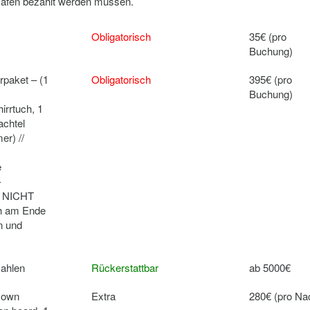
 Hafen bezahlt werden müssen.
Obligatorisch
35€ (pro
Buchung)
paket – (1
Obligatorisch
395€ (pro
Buchung)
irrtuch, 1
achtel
er) //
e
-
// NICHT
h am Ende
n und
zahlen
Rückerstattbar
ab 5000€
r own
Extra
280€ (pro Na