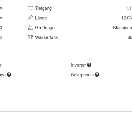
w
Tiefgang
1.
w
Länge
12.0
0
Großsegel
Klassisc
2
Wassertank
66
r
Inverter
lage
Solarpanele