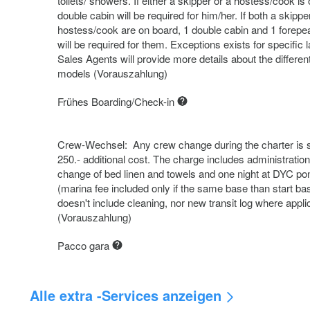
toilets/ showers. If either a skipper or a hostess/cook is
double cabin will be required for him/her. If both a skippe
hostess/cook are on board, 1 double cabin and 1 forepe
will be required for them. Exceptions exists for specific 
Sales Agents will provide more details about the differen
models (Vorauszahlung)
Frühes Boarding/Check-in
Crew-Wechsel: Any crew change during the charter is s
250.- additional cost. The charge includes administration
change of bed linen and towels and one night at DYC po
(marina fee included only if the same base than start bas
doesn't include cleaning, nor new transit log where appli
(Vorauszahlung)
Pacco gara
Alle extra -Services anzeigen