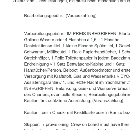
Zusätzliche Dienstleistungen, die direkt beim Einschiffen am
Bearbeitungsgebühr: (Vorauszahlung)
Vorbereitungsgebühr: IM PREIS INBEGRIFFEN: Starter
Gallone Wasser oder 4 Flaschen à 1,5 l, 1 Flasche
Desinfektionsmittel, 1 kleine Flasche Spülmittel, 1 Gesch
Schwamm, Müllbeutel, 1 Rolle Papierhandtücher, 1 Sch
Streichhölzer, 1 Rolle Toilettenpapier in jedem Badezimm
Endreinigung // 1 Satz Bettwäsche/Kabine und 1 Satz
Handtücher/Person, Beiboot, Außenbordmotor und erst
Versorgung mit Kraftstoff, Gas und Wassertanks // DYC
Assistenzgarantie // 1. und letzte Nacht im Yachthafen 
INBEGRIFFEN: Betankung, Gas- und Wasserverbrauc
des Charters, eventuelle Steuern, Bearbeitungsgebühre
Kaution für zusätzliche Ausrüstung. (Vorauszahlung)
Kaution: beim Check- mit Kreditkarte oder in Bar zu be
Skipper: + provisioning, Crew on board must have thei