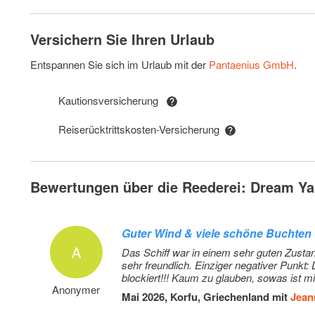
Kayak tandem
Versichern Sie Ihren Urlaub
Angel: Additional deposit 100 EUR (subject to availabilit
(Vorauszahlung)
Entspannen Sie sich im Urlaub mit der
Pantaenius GmbH
.
Relingsnetz: Netz wird mitgeliefert, aber nicht installiert
Kautionsversicherung
(Vorauszahlung)
Reiserücktrittskosten-Versicherung
Transfer
Strom- und Wasserverbrauch in den Marinas: Electric 
consumption based on 2 nights on our dock (base will c
Bewertungen über die Reederei: Dream Yac
amount to pay locally depending on nights spent on doc
Zusätzliches Set Handtücher (wählen Sie, wie viele): Ex
Guter Wind & viele schöne Buchten
towels: 10 € 1 set of towels (1 face & 1 bath towel) - to 
A
manually (Vorauszahlung)
Das Schiff war in einem sehr guten Zusta
sehr freundlich. Einziger negativer Punkt: Die Kaution von EUR 2500.- war bis Ende Juni, also einen ganzen Monat
blockiert!!! Kaum zu glauben, sowas ist mi
Zusätzliche Bettwäsche (wählen Sie wie viele): Extra set
Anonymer
15 € 1 set of linen (2 sheets & 2 pillow case) - to be upd
Mai 2026, Korfu, Griechenland mit
Jean
manually (Vorauszahlung)