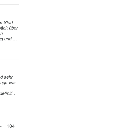
(pro
päck über
en
g und hat
nd sehr
dings war
efinitiv
..
104