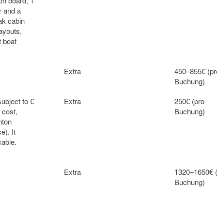
 on board, 1
r and a
ak cabin
layouts,
t boat
Extra
450–855€ (pr
Buchung)
ubject to €
Extra
250€ (pro
 cost,
Buchung)
nton
e). It
cable.
Extra
1320–1650€ 
Buchung)