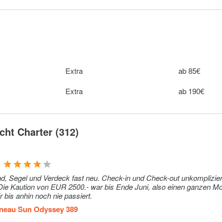
Extra
15–15€
y)
Extra
15€ (pro Tag)
Extra
250€ (pro
Extra
ab 85€
Buchung)
Extra
ab 190€
Extra
195–507€
& Water
Extra
28€ (pro
onfirm the
Buchung)
ht Charter (312)
k)
tra set of
Extra
10€ (pro
be updated
Buchung)
nd, Segel und Verdeck fast neu. Check-in und Check-out unkomplizier
r bis anhin noch nie passiert.
 of linen :
Extra
15€ (pro
ated
Buchung)
neau Sun Odyssey 389