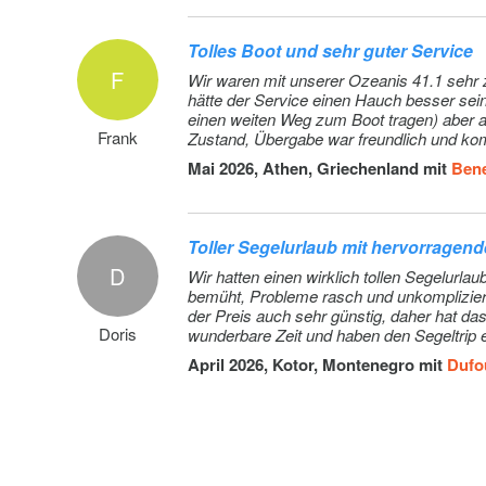
Tauchen: Nur für Bareboat-Charter Auf Anfrage (Vorau
Tolles Boot und sehr guter Service
F
Regatta gegen Gebühr
Wir waren mit unserer Ozeanis 41.1 sehr zufrie
hätte der Service einen Hauch besser se
einen weiten Weg zum Boot tragen) aber a
Frank
Zustand, Übergabe war freundlich und k
Same day briefing: Same day briefing starting between
uns beim Anlegen geholfen. Übergabe, tank
Mai 2026, Athen, Griechenland mit
Bene
5.30pm (departure following morning) (Vorauszahlung)
Außenborder 8 & 9,8 HP: Dinghy not suitable in any cas
waterski or wakeboard. Additional security deposit of 50
Toller Segelurlaub mit hervorragen
outboard engines. A powerboat licence is mandatory in 
D
Wir hatten einen wirklich tollen Segelur
territories to drive a dinghy with an outboard more power
bemüht, Probleme rasch und unkompliziert 
6hp. It's client responsibility to ensure to have the right
der Preis auch sehr günstig, daher hat da
licence when renting a more powerful outboard. In case
Doris
wunderbare Zeit und haben den Segeltrip 
licence is not presented at base, it will not be possible to
eine Reise wert – wunderschöne Landscha
April 2026, Kotor, Montenegro mit
Dufo
larger outboard which will not be refunded (Vorauszahlu
Stand up paddle (SUP)
Kayak single