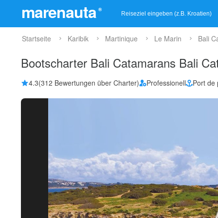
marenauta
®
Startseite
Karibik
Martinique
Le Marin
Bali C
Bootscharter Bali Catamarans Bali Ca
4.3
(312 Bewertungen über Charter)
Professionell
Port de