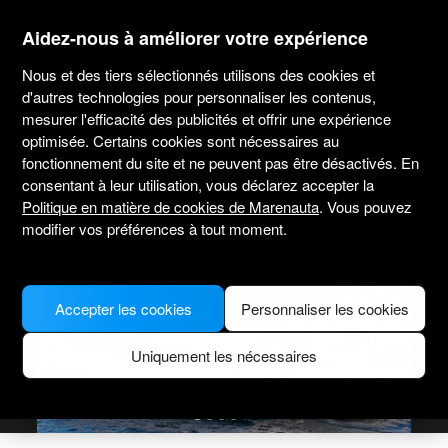
marenauta
®
Aidez-nous à améliorer votre expérience
Nous et des tiers sélectionnés utilisons des cookies et
Sunsail 424/4/4 - Rodney Bay
d'autres technologies pour personnaliser les contenus,
mesurer l'efficacité des publicités et offrir une expérience
4.5
(5 sur le loueur)
Sans skipper uniquement
Professionnel
optimisée. Certains cookies sont nécessaires au
Rodney Bay Marina
Bateau vérifié
fonctionnement du site et ne peuvent pas être désactivés. En
consentant à leur utilisation, vous déclarez accepter la
Politique en matière de cookies de Marenauta
. Vous pouvez
modifier vos préférences à tout moment.
Accepter les cookies
Personnaliser les cookies
Uniquement les nécessaires