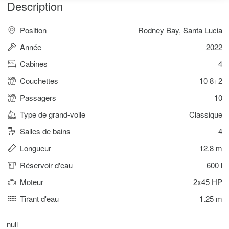
Description
Position
Rodney Bay, Santa Lucia
Année
2022
Cabines
4
Couchettes
10 8+2
Passagers
10
Type de grand-voile
Classique
Salles de bains
4
Longueur
12.8 m
Réservoir d'eau
600 l
Moteur
2x45 HP
Tirant d'eau
1.25 m
null