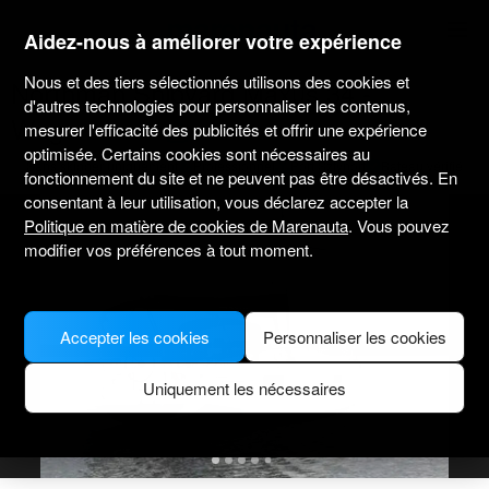
marenauta
®
Aidez-nous à améliorer votre expérience
Nous et des tiers sélectionnés utilisons des cookies et
Northman Shipyard Maxus 34 -
d'autres technologies pour personnaliser les contenus,
Wegorzewo
mesurer l'efficacité des publicités et offrir une expérience
optimisée. Certains cookies sont nécessaires au
Sans skipper uniquement
Professionnel
Port Sztynort
Bateau vérifié
fonctionnement du site et ne peuvent pas être désactivés. En
consentant à leur utilisation, vous déclarez accepter la
Politique en matière de cookies de Marenauta
. Vous pouvez
modifier vos préférences à tout moment.
Accepter les cookies
Personnaliser les cookies
Uniquement les nécessaires