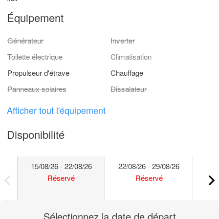
Équipement
Générateur
Inverter
Toilette électrique
Climatisation
Propulseur d'étrave
Chauffage
Panneaux solaires
Dissalateur
Afficher tout l'équipement
Disponibilité
15/08/26 - 22/08/26
22/08/26 - 29/08/26
29/
Réservé
Réservé
Sélectionnez la date de départ