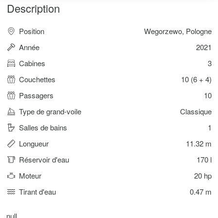
Description
Position
Wegorzewo, Pologne
Année
2021
Cabines
3
Couchettes
10 (6 + 4)
Passagers
10
Type de grand-voile
Classique
Salles de bains
1
Longueur
11.32 m
Réservoir d'eau
170 l
Moteur
20 hp
Tirant d'eau
0.47 m
null