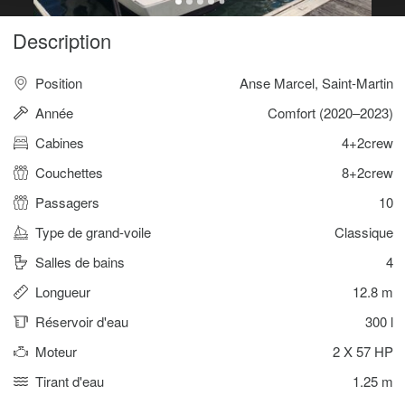
Description
Position
Anse Marcel, Saint-Martin
Année
Comfort (2020–2023)
Cabines
4+2crew
Couchettes
8+2crew
Passagers
10
Type de grand-voile
Classique
Salles de bains
4
Longueur
12.8 m
Réservoir d'eau
300 l
Moteur
2 X 57 HP
Tirant d'eau
1.25 m