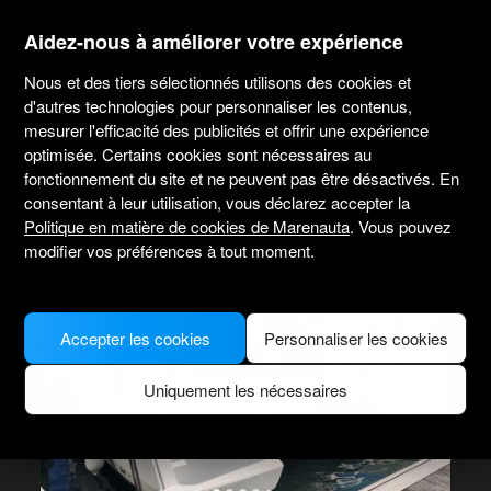
marenauta
®
Aidez-nous à améliorer votre expérience
Nous et des tiers sélectionnés utilisons des cookies et
Lagoon 42 - 4 + 2 Cab. - Anse Marcel
d'autres technologies pour personnaliser les contenus,
mesurer l'efficacité des publicités et offrir une expérience
optimisée. Certains cookies sont nécessaires au
4.3
(312 sur le loueur)
Sans skipper uniquement
Professionnel
fonctionnement du site et ne peuvent pas être désactivés. En
Anse Marcel port
Bateau vérifié
consentant à leur utilisation, vous déclarez accepter la
Politique en matière de cookies de Marenauta
. Vous pouvez
MODEL PICTURE FOR ILLUSTRATIVE PURPOSES ONLY
modifier vos préférences à tout moment.
Accepter les cookies
Personnaliser les cookies
Uniquement les nécessaires