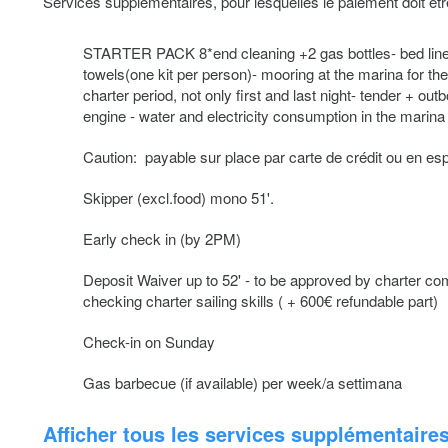
Services supplémentaires, pour lesquelles le paiement doit ê
STARTER PACK 8*end cleaning +2 gas bottles- bed lin
towels(one kit per person)- mooring at the marina for the
charter period, not only first and last night- tender + out
engine - water and electricity consumption in the marina
Caution: payable sur place par carte de crédit ou en e
Skipper (excl.food) mono 51'.
Early check in (by 2PM)
Deposit Waiver up to 52' - to be approved by charter co
checking charter sailing skills ( + 600€ refundable part)
Check-in on Sunday
Gas barbecue (if available) per week/a settimana
Afficher tous les services supplémentaire