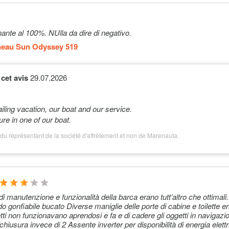
nante al 100%. NUlla da dire di negativo.
neau Sun Odyssey 519
cet avis
29.07.2026
ailing vacation, our boat and our service.
ure in one of our boat.
du représentant de la société d'affrètement et non de Marenauta.
i manutenzione e funzionalità della barca erano tutt’altro che ottimali
o gonfiabile bucato Diverse maniglie delle porte di cabine e toilette er
i non funzionavano aprendosi e fa e di cadere gli oggetti in navigazione 
chiusura invece di 2 Assente inverter per disponibilità di energia elett