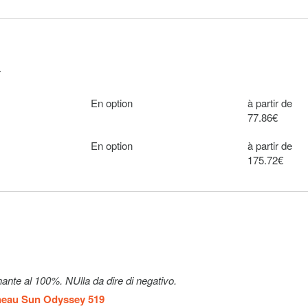
En option
100€ par
semaine
En option
200€
.
t of it
En option
450€
En option
à partir de
77.86€
En option
150€ par
En option
à partir de
semaine
175.72€
isa or
En option
50€
En option
15€ par
personne
nante al 100%. NUlla da dire di negativo.
neau Sun Odyssey 519