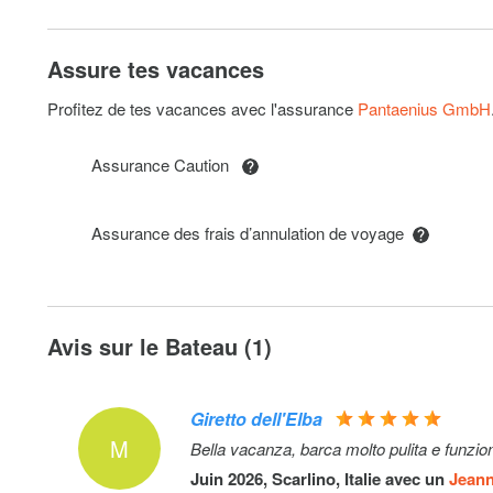
SUP per week/a settimana
Assure tes vacances
Safety net
Profitez de tes vacances avec l'assurance
Pantaenius GmbH
Zero deposit monohulls till 51' (+100 for every week of par
Assurance Caution
more)
Air Wing
Assurance des frais d’annulation de voyage
Security deposit payment at the base with credit card (V
Mastercard)
Avis sur le Bateau (1)
Beach towels / per person
Giretto dell'Elba
M
Bella vacanza, barca molto pulita e funzio
Juin 2026, Scarlino, Italie avec un
Jean