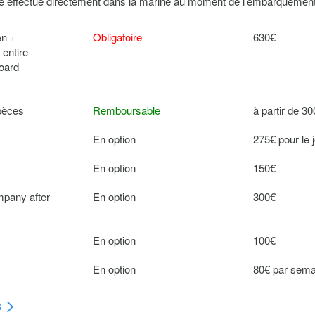
tre effectué directement dans la marine au moment de l’embarquement
en +
Obligatoire
630€
 entire
board
spèces
Remboursable
à partir de 3
En option
275€ pour le 
En option
150€
mpany after
En option
300€
En option
100€
En option
80€ par sema
s