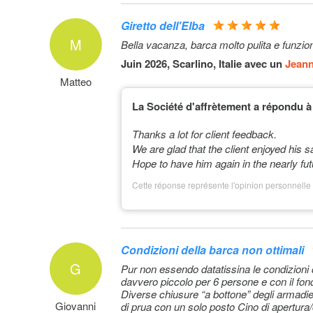
Giretto dell'Elba
M
Bella vacanza, barca molto pulita e funzio
Juin 2026, Scarlino, Italie avec un
Jean
Matteo
La Société d'affrètement a répondu à 
Thanks a lot for client feedback.
We are glad that the client enjoyed his s
Hope to have him again in the nearly fut
Cette réponse représente l'opinion personnelle 
Condizioni della barca non ottimali
G
Pur non essendo datatissina le condizioni d
davvero piccolo per 6 persone e con il fond
Diverse chiusure “a bottone” degli armadiett
Giovanni
di prua con un solo posto Cino di apertura/