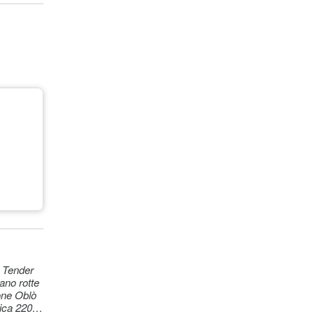
. Tender
ano rotte
Oblò
rica 220