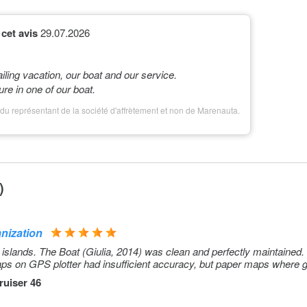
cet avis
29.07.2026
ailing vacation, our boat and our service.
ure in one of our boat.
du représentant de la société d'affrètement et non de Marenauta.
)
anization
n islands. The Boat (Giulia, 2014) was clean and perfectly maintained.
ps on GPS plotter had insufficient accuracy, but paper maps where g
ruiser 46