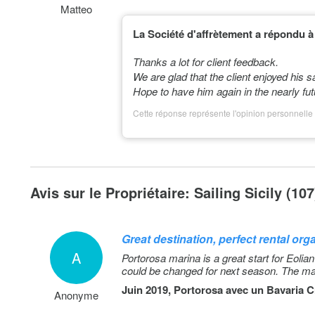
Matteo
La Société d'affrètement a répondu à 
Thanks a lot for client feedback.
We are glad that the client enjoyed his s
Hope to have him again in the nearly fut
Cette réponse représente l'opinion personnelle 
Avis sur le Propriétaire: Sailing Sicily (107
Great destination, perfect rental org
A
Portorosa marina is a great start for Eolia
could be changed for next season. The ma
Juin 2019, Portorosa avec un
Bavaria C
Anonyme