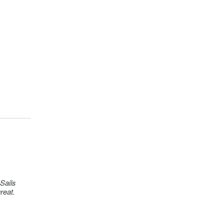
 Sails
reat.