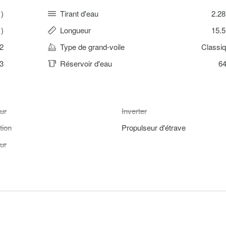
1)
Tirant d'eau
2.2
)
Longueur
15.
2
Type de grand-voile
Classi
3
Réservoir d'eau
64
ur
Inverter
tion
Propulseur d'étrave
ur