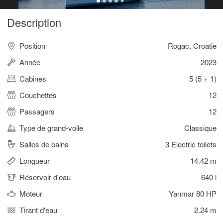
Description
Position
Rogac, Croatie
Année
2023
Cabines
5 (5 + 1)
Couchettes
12
Passagers
12
Type de grand-voile
Classique
Salles de bains
3 Electric toilets
Longueur
14.42 m
Réservoir d'eau
640 l
Moteur
Yanmar 80 HP
Tirant d'eau
2.24 m