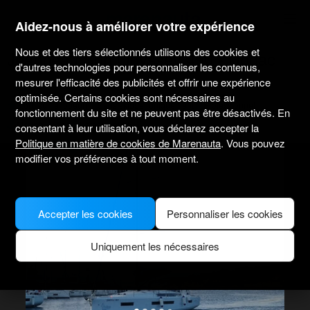
marenauta
®
Aidez-nous à améliorer votre expérience
Nous et des tiers sélectionnés utilisons des cookies et
Jeanneau Sun Odyssey 490 - Rogac
d'autres technologies pour personnaliser les contenus,
mesurer l'efficacité des publicités et offrir une expérience
optimisée. Certains cookies sont nécessaires au
3.6
(6 sur le loueur)
Sans skipper uniquement
Professionnel
fonctionnement du site et ne peuvent pas être désactivés. En
Marina Rogac
Bateau vérifié
consentant à leur utilisation, vous déclarez accepter la
Politique en matière de cookies de Marenauta
. Vous pouvez
modifier vos préférences à tout moment.
Accepter les cookies
Personnaliser les cookies
Uniquement les nécessaires