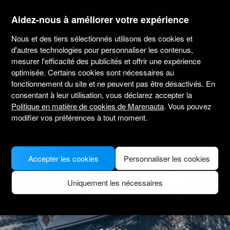
marenauta
®
Aidez-nous à améliorer votre expérience
Nous et des tiers sélectionnés utilisons des cookies et
Fountaine Pajot Isla 40 - 4 + 1 Cab. -
d'autres technologies pour personnaliser les contenus,
Saint Thomas
mesurer l'efficacité des publicités et offrir une expérience
optimisée. Certains cookies sont nécessaires au
5.0
(1)
Sans skipper uniquement
Professionnel
Compass Point Marina
fonctionnement du site et ne peuvent pas être désactivés. En
Bateau vérifié
consentant à leur utilisation, vous déclarez accepter la
Politique en matière de cookies de Marenauta
. Vous pouvez
MODEL PICTURE FOR ILLUSTRATIVE PURPOSES ONLY
modifier vos préférences à tout moment.
Accepter les cookies
Personnaliser les cookies
Uniquement les nécessaires