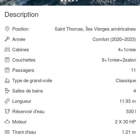
Description
Position
Saint Thomas, Îles Vierges américaines
Année
Comfort (2020–2023)
Cabines
4+1crew
Couchettes
8+1crew+2salon
Passagers
11
Type de grand-voile
Classique
Salles de bains
4
Longueur
11.93 m
Réservoir d'eau
530 l
Moteur
2 X 30 HP
Tirant d'eau
1.21 m