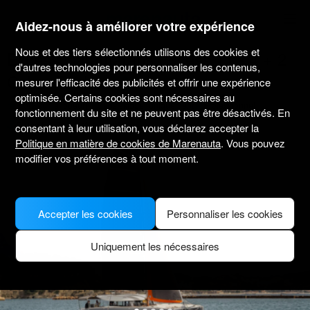
marenauta
®
Aidez-nous à améliorer votre expérience
Nous et des tiers sélectionnés utilisons des cookies et
Excess Catamarans Excess 11 - 4 + 2
d'autres technologies pour personnaliser les contenus,
Cab. - Toulon
mesurer l'efficacité des publicités et offrir une expérience
optimisée. Certains cookies sont nécessaires au
4.0
(2 sur le loueur)
Sans skipper uniquement
Professionnel
fonctionnement du site et ne peuvent pas être désactivés. En
Darse Vieille
Bateau vérifié
consentant à leur utilisation, vous déclarez accepter la
Politique en matière de cookies de Marenauta
. Vous pouvez
modifier vos préférences à tout moment.
Accepter les cookies
Personnaliser les cookies
Uniquement les nécessaires