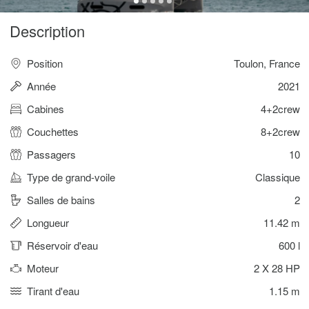
Description
Position
Toulon, France
Année
2021
Cabines
4+2crew
Couchettes
8+2crew
Passagers
10
Type de grand-voile
Classique
Salles de bains
2
Longueur
11.42 m
Réservoir d'eau
600 l
Moteur
2 X 28 HP
Tirant d'eau
1.15 m