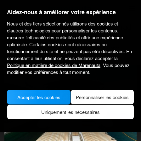
marenauta
®
Aidez-nous à améliorer votre expérience
Nous et des tiers sélectionnés utilisons des cookies et
Dufour Yachts Dufour 390 Gl - Biograd
d'autres technologies pour personnaliser les contenus,
mesurer l'efficacité des publicités et offrir une expérience
optimisée. Certains cookies sont nécessaires au
4.4
(107 sur le loueur)
Sans skipper uniquement
Professionnel
fonctionnement du site et ne peuvent pas être désactivés. En
Marina Kornati
Bateau vérifié
consentant à leur utilisation, vous déclarez accepter la
Politique en matière de cookies de Marenauta
. Vous pouvez
modifier vos préférences à tout moment.
Accepter les cookies
Personnaliser les cookies
Uniquement les nécessaires