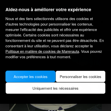
marenauta
®
Aidez-nous à améliorer votre expérience
Nous et des tiers sélectionnés utilisons des cookies et
Dufour Yachts Dufour 382 Grand Large -
d'autres technologies pour personnaliser les contenus,
Medulin
mesurer l'efficacité des publicités et offrir une expérience
optimisée. Certains cookies sont nécessaires au
4.9
(1)
Sans skipper uniquement
Professionnel
Marina Puntica
fonctionnement du site et ne peuvent pas être désactivés. En
Bateau vérifié
consentant à leur utilisation, vous déclarez accepter la
Politique en matière de cookies de Marenauta
. Vous pouvez
modifier vos préférences à tout moment.
Accepter les cookies
Personnaliser les cookies
Uniquement les nécessaires