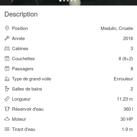
Description
Position
Medulin, Croatie
Année
2016
Cabines
3
Couchettes
8 (6+2)
Passagers
8
Type de grand-voile
Enrouleur
Salles de bains
2
Longueur
11.23 m
Réservoir d'eau
360 l
Moteur
30 HP
Tirant d'eau
1.9 m