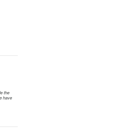
de the
we have