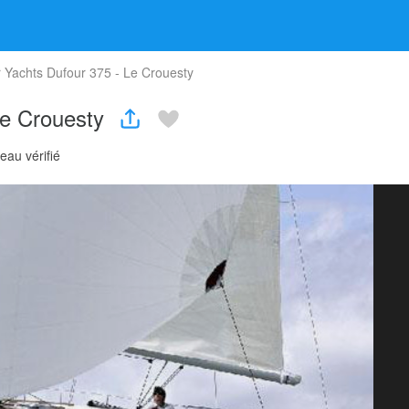
 Yachts Dufour 375 - Le Crouesty
Le Crouesty
eau vérifié