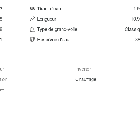
3
Tirant d'eau
1.
8
Longueur
10.
8
Type de grand-voile
Classi
1
Réservoir d'eau
38
ur
Inverter
tion
Chauffage
ur