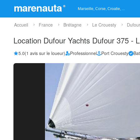
marenauta
®
Accueil
France
Brétagne
Le Crouesty
Dufour
Location Dufour Yachts Dufour 375 - 
5.0
(1 avis sur le loueur)
Professionnel
Port Crouesty
Bat