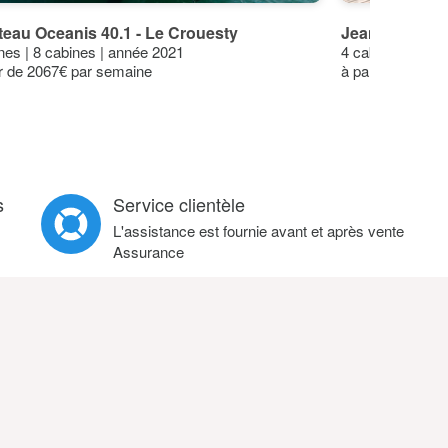
eau Oceanis 40.1 - Le Crouesty
Jeanneau Sun 
nes | 8 cabines | année 2021
4 cabines | 10 
ir de 2067€ par semaine
à partir de 241
s
Service clientèle
L'assistance est fournie avant et après vente
Assurance