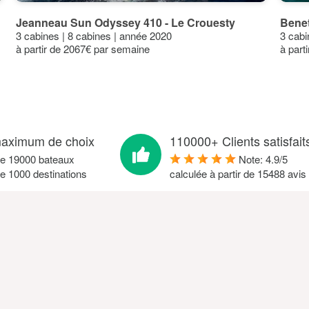
13°
13°
12°
12°
11°
Jeanneau Sun Odyssey 410 - Le Crouesty
Benet
10°
10°
3 cabines | 8 cabines | année 2020
3 cabi
7°
6°
à partir de 2067€ par semaine
à part
Jui
Jul
Aoû
Sep
Oct
Nov
Déc
Minimum C°
Mer C°
aximum de choix
110000+ Clients satisfait
de 19000 bateaux
Note:
4.9
/
5
e 1000 destinations
calculée à partir de
15488
avis