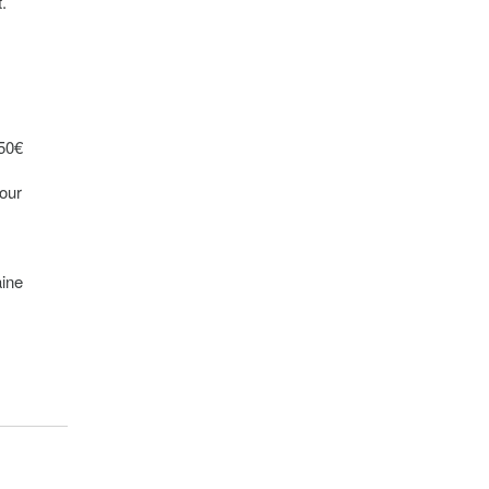
.
750€
jour
ine