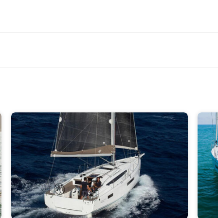
20°
20°
19°
17°
16°