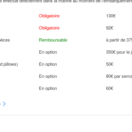
tre effectué directement dans la marine au moment de l’embarquement
Obligatoire
130€
Obligatoire
92€
spèces
Remboursable
à partir de 3
En option
350€ pour le 
d pillows)
En option
50€
En option
80€ par sema
En option
60€
s
d pillows)
En option
30€