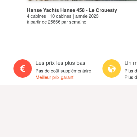
12°C
13°
11°
Hanse Yachts Hanse 458 - Le Crouesty
9°C
9°
8°
8°
4 cabines | 10 cabines | année 2023
6°C
6°
à partir de 2566€ par semaine
5°
3°C
4°
4°
Jan
Fév
Mar
Avr
Mai
Maximum C°
Les prix les plus bas
Un m
Pas de coût supplémentaire
Plus 
Meilleur prix garanti
Plus d