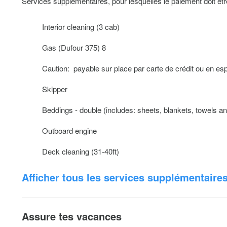
Services supplémentaires, pour lesquelles le paiement doit ê
Interior cleaning (3 cab)
Gas (Dufour 375) 8
Caution: payable sur place par carte de crédit ou en e
Skipper
Beddings - double (includes: sheets, blankets, towels an
Outboard engine
Deck cleaning (31-40ft)
Afficher tous les services supplémentaire
Beddings - simple (includes: sheets, blankets, towels an
Assure tes vacances