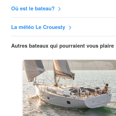
Où est le bateau?
La météo Le Crouesty
Autres bateaux qui pourraient vous plaire
30°C
27°C
24°C
21°C
18°C
15°C
15°