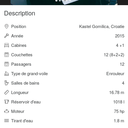
Description
Position
Kastel Gomilica, Croatie
Année
2015
Cabines
4 +1
Couchettes
12 (8+2+2)
Passagers
12
Type de grand-voile
Enrouleur
Salles de bains
4
Longueur
16.78 m
Réservoir d'eau
1018 l
Moteur
75 hp
Tirant d'eau
1.8 m