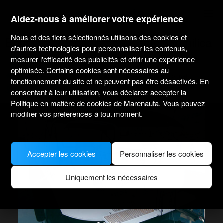
marenauta
®
Aidez-nous à améliorer votre expérience
Nous et des tiers sélectionnés utilisons des cookies et
Beneteau Oceanis 55 - Kastel Gomilica
d'autres technologies pour personnaliser les contenus,
mesurer l'efficacité des publicités et offrir une expérience
optimisée. Certains cookies sont nécessaires au
4.4
(17 sur le loueur)
Sans skipper uniquement
Professionnel
fonctionnement du site et ne peuvent pas être désactivés. En
Marina Kastela
Bateau vérifié
consentant à leur utilisation, vous déclarez accepter la
Politique en matière de cookies de Marenauta
. Vous pouvez
modifier vos préférences à tout moment.
Accepter les cookies
Personnaliser les cookies
Uniquement les nécessaires