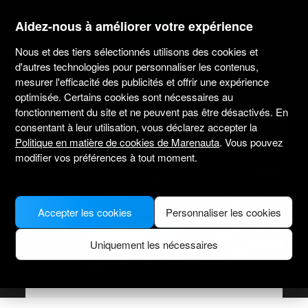
marenauta
®
Aidez-nous à améliorer votre expérience
Nous et des tiers sélectionnés utilisons des cookies et
Beneteau Oceanis 46.1 - Lavrio
d'autres technologies pour personnaliser les contenus,
mesurer l'efficacité des publicités et offrir une expérience
4.5
(8 sur le loueur)
Sans skipper uniquement
Professionnel
optimisée. Certains cookies sont nécessaires au
Lavrion port
Bateau vérifié
fonctionnement du site et ne peuvent pas être désactivés. En
consentant à leur utilisation, vous déclarez accepter la
Politique en matière de cookies de Marenauta
. Vous pouvez
modifier vos préférences à tout moment.
Accepter les cookies
Personnaliser les cookies
Uniquement les nécessaires