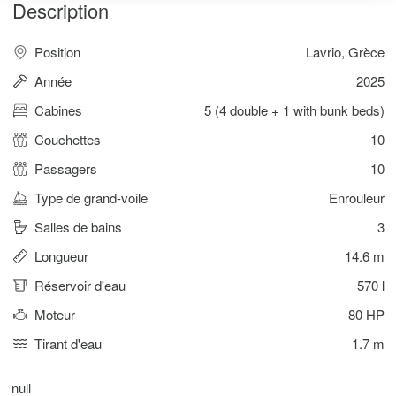
Description
Position
Lavrio, Grèce
Année
2025
Cabines
5 (4 double + 1 with bunk beds)
Couchettes
10
Passagers
10
Type de grand-voile
Enrouleur
Salles de bains
3
Longueur
14.6 m
Réservoir d'eau
570 l
Moteur
80 HP
Tirant d'eau
1.7 m
null