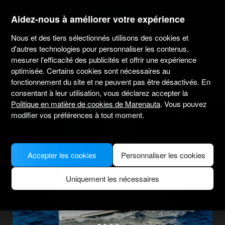
marenauta
®
Aidez-nous à améliorer votre expérience
Nous et des tiers sélectionnés utilisons des cookies et
Beneteau Oceanis 40.1 - 3 Cab. -
d'autres technologies pour personnaliser les contenus,
Pozzuoli
mesurer l'efficacité des publicités et offrir une expérience
optimisée. Certains cookies sont nécessaires au
5.0
(1)
Sans skipper uniquement
Professionnel
Pozzuoli port
fonctionnement du site et ne peuvent pas être désactivés. En
Bateau vérifié
consentant à leur utilisation, vous déclarez accepter la
Politique en matière de cookies de Marenauta
. Vous pouvez
MODEL PICTURE FOR ILLUSTRATIVE PURPOSES ONLY
modifier vos préférences à tout moment.
Accepter les cookies
Personnaliser les cookies
Uniquement les nécessaires