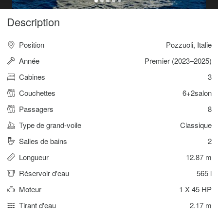
Description
Position
Pozzuoli, Italie
Année
Premier (2023–2025)
Cabines
3
Couchettes
6+2salon
Passagers
8
Type de grand-voile
Classique
Salles de bains
2
Longueur
12.87 m
Réservoir d'eau
565 l
Moteur
1 X 45 HP
Tirant d'eau
2.17 m