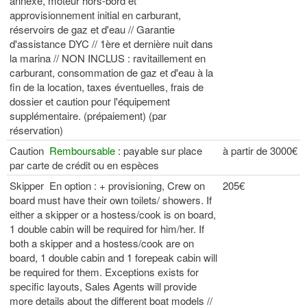
annexe, moteur hors-bord et
approvisionnement initial en carburant,
réservoirs de gaz et d'eau // Garantie
d'assistance DYC // 1ère et dernière nuit dans
la marina // NON INCLUS : ravitaillement en
carburant, consommation de gaz et d'eau à la
fin de la location, taxes éventuelles, frais de
dossier et caution pour l'équipement
supplémentaire. (prépaiement) (par
réservation)
Caution
Remboursable
: payable sur place
à partir de 3000€
par carte de crédit ou en espèces
Skipper En option : + provisioning, Crew on
205€
board must have their own toilets/ showers. If
either a skipper or a hostess/cook is on board,
1 double cabin will be required for him/her. If
both a skipper and a hostess/cook are on
board, 1 double cabin and 1 forepeak cabin will
be required for them. Exceptions exists for
specific layouts, Sales Agents will provide
more details about the different boat models //