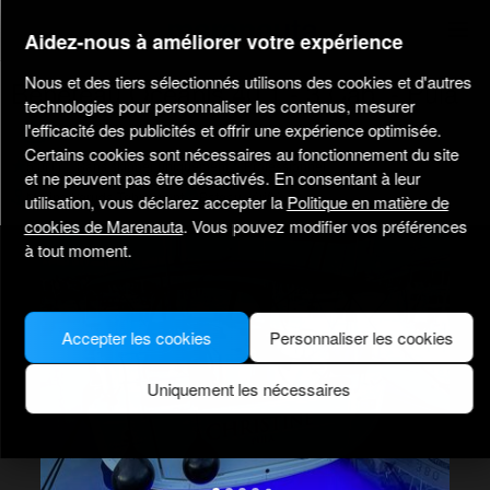
marenauta
®
Aidez-nous à améliorer votre expérience
Nous et des tiers sélectionnés utilisons des cookies et d'autres
Beneteau Oceanis 40.1 - 3 Cab. - Pula
technologies pour personnaliser les contenus, mesurer
l'efficacité des publicités et offrir une expérience optimisée.
Certains cookies sont nécessaires au fonctionnement du site
5.0
(1)
Sans skipper uniquement
Professionnel
et ne peuvent pas être désactivés. En consentant à leur
Marina Veruda Tehnomont
Bateau vérifié
utilisation, vous déclarez accepter la
Politique en matière de
cookies de Marenauta
. Vous pouvez modifier vos préférences
à tout moment.
Accepter les cookies
Personnaliser les cookies
Uniquement les nécessaires