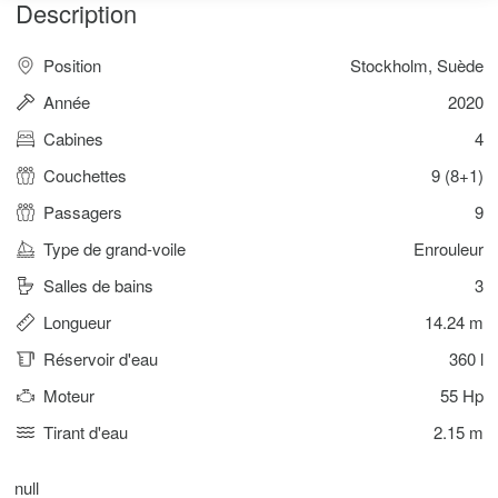
Description
Position
Stockholm, Suède
Année
2020
Cabines
4
Couchettes
9 (8+1)
Passagers
9
Type de grand-voile
Enrouleur
Salles de bains
3
Longueur
14.24 m
Réservoir d'eau
360 l
Moteur
55 Hp
Tirant d'eau
2.15 m
null