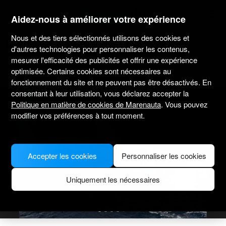
marenauta
®
Aidez-nous à améliorer votre expérience
Nous et des tiers sélectionnés utilisons des cookies et
Bavaria Cruiser 46 - Stockholm
d'autres technologies pour personnaliser les contenus,
mesurer l'efficacité des publicités et offrir une expérience
4.7
(6 sur le loueur)
Sans skipper uniquement
Professionnel
optimisée. Certains cookies sont nécessaires au
Saltsjö Pir Marina
Bateau vérifié
fonctionnement du site et ne peuvent pas être désactivés. En
consentant à leur utilisation, vous déclarez accepter la
Politique en matière de cookies de Marenauta
. Vous pouvez
modifier vos préférences à tout moment.
Accepter les cookies
Personnaliser les cookies
Uniquement les nécessaires