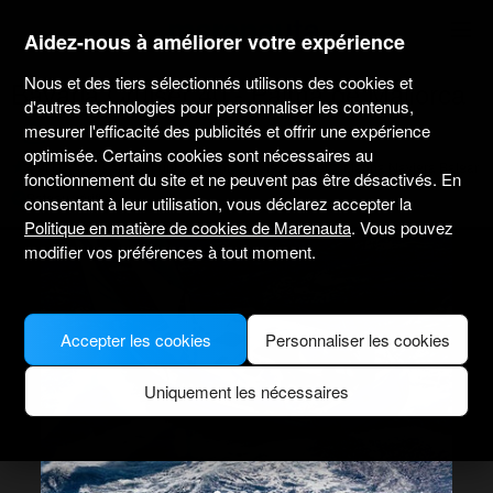
marenauta
®
Aidez-nous à améliorer votre expérience
Nous et des tiers sélectionnés utilisons des cookies et
Bavaria Cruiser 40 - Palma de Mallorca
d'autres technologies pour personnaliser les contenus,
mesurer l'efficacité des publicités et offrir une expérience
optimisée. Certains cookies sont nécessaires au
4.9
(1)
Sans skipper uniquement
Professionnel
Marina Naviera Balear
fonctionnement du site et ne peuvent pas être désactivés. En
Bateau vérifié
consentant à leur utilisation, vous déclarez accepter la
Politique en matière de cookies de Marenauta
. Vous pouvez
modifier vos préférences à tout moment.
Accepter les cookies
Personnaliser les cookies
Uniquement les nécessaires