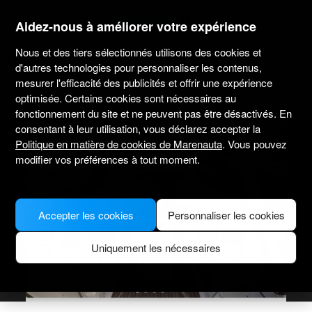
marenauta
®
Aidez-nous à améliorer votre expérience
Nous et des tiers sélectionnés utilisons des cookies et
Bavaria 40 Cruiser - Lemmer
d'autres technologies pour personnaliser les contenus,
mesurer l'efficacité des publicités et offrir une expérience
4.3
(10 sur le loueur)
Sans skipper uniquement
Professionnel
optimisée. Certains cookies sont nécessaires au
Lemmer Port
Bateau vérifié
fonctionnement du site et ne peuvent pas être désactivés. En
consentant à leur utilisation, vous déclarez accepter la
Politique en matière de cookies de Marenauta
. Vous pouvez
modifier vos préférences à tout moment.
Accepter les cookies
Personnaliser les cookies
Uniquement les nécessaires