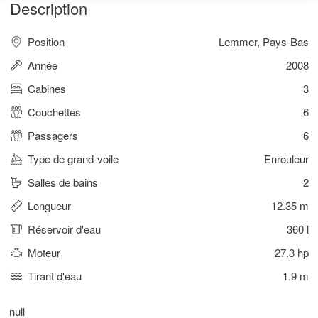
Description
Position
Lemmer, Pays-Bas
Année
2008
Cabines
3
Couchettes
6
Passagers
6
Type de grand-voile
Enrouleur
Salles de bains
2
Longueur
12.35 m
Réservoir d'eau
360 l
Moteur
27.3 hp
Tirant d'eau
1.9 m
null