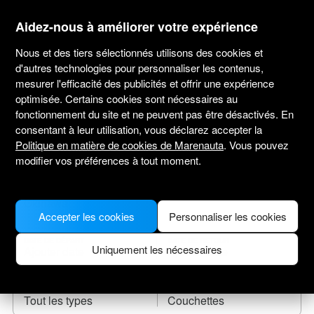
marenauta
®
Aidez-nous à améliorer votre expérience
Nous et des tiers sélectionnés utilisons des cookies et
d'autres technologies pour personnaliser les contenus,
mesurer l'efficacité des publicités et offrir une expérience
Location de bateaux Okinawa
optimisée. Certains cookies sont nécessaires au
fonctionnement du site et ne peuvent pas être désactivés. En
Sélectionnez une date de départ et trouvez
consentant à leur utilisation, vous déclarez accepter la
votre bateau de location.
Politique en matière de cookies de Marenauta
. Vous pouvez
modifier vos préférences à tout moment.
LIEU DE DÉPART
Accepter les cookies
Personnaliser les cookies
DATE DE DÉPART
DATE DE RETOUR
Uniquement les nécessaires
TYPE DE BATEAU
COUCHETTES
Tout les types
Couchettes