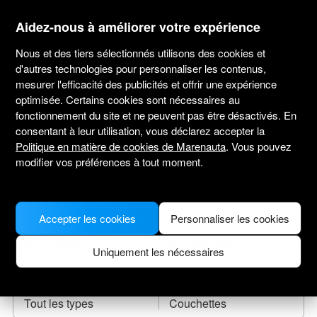
marenauta
®
Aidez-nous à améliorer votre expérience
Nous et des tiers sélectionnés utilisons des cookies et
d'autres technologies pour personnaliser les contenus,
mesurer l'efficacité des publicités et offrir une expérience
Location de bateaux Cadzand
optimisée. Certains cookies sont nécessaires au
fonctionnement du site et ne peuvent pas être désactivés. En
Sélectionnez une date de départ et trouvez
consentant à leur utilisation, vous déclarez accepter la
votre bateau de location.
Politique en matière de cookies de Marenauta
. Vous pouvez
modifier vos préférences à tout moment.
LIEU DE DÉPART
Accepter les cookies
Personnaliser les cookies
DATE DE DÉPART
DATE DE RETOUR
Uniquement les nécessaires
TYPE DE BATEAU
COUCHETTES
Tout les types
Couchettes