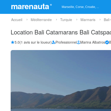
marenauta
®
Accueil
Méditerranée
Turquie
Marmaris
Bali
Location Bali Catamarans Bali Catsp
5.0
(1 avis sur le loueur)
Professionnel
Marina Albatros
B