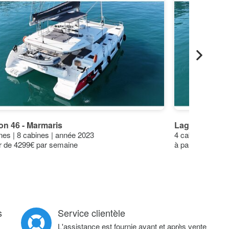
e)
ler
n 46 - Marmaris
Lagoon 46 - M
nes | 8 cabines | année 2023
4 cabines | 8 ca
ir de 4299€ par semaine
à partir de 484
s
Service clientèle
L'assistance est fournie avant et après vente