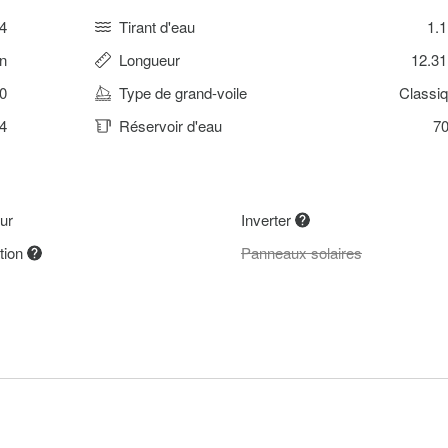
4
Tirant d'eau
1.
n
Longueur
12.3
0
Type de grand-voile
Classi
4
Réservoir d'eau
70
ur
Inverter
tion
Panneaux solaires