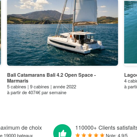
En option
10€ (par pièc
En option
80€ (par
semaine)
En option
11€ (par set)
En option
800–1000€ (al
simple)
En option
250€ (par
Bali Catamarans Bali 4.2 Open Space -
Lagoo
réservation)
Marmaris
4 cabi
5 cabines | 9 cabines | année 2022
à part
En option
10€ (par set)
à partir de 4074€ par semaine
En option
10€ (par set)
En option
80€ (par
semaine)
aximum de choix
110000+ Clients satisfait
de 19000 bateaux
Note:
4.9
/
5