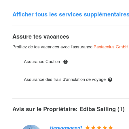
Afficher tous les services supplémentaire
Paddle (SUP): XL
Assure tes vacances
Sunshade: Sunshade for forward deck
Profitez de tes vacances avec l'assurance
Pantaenius GmbH
Assurance Caution
Débarquement flexible: Before 08:00am
Assurance des frais d’annulation de voyage
Check-in / Embarquement précoce dès 13:00
SACS 680 Ghost: 1500€ deposit; SACS 680 Ghost (Evi
HP) (Subject to availability)
Avis sur le Propriétaire: Ediba Sailing (1)
Filet de sécurité
Hervorragend!