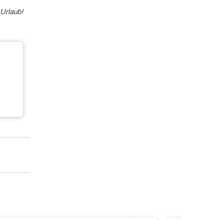
 Urlaub!
)
r +