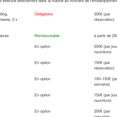
tre effectué directement dans la marine au moment de l’embarquement
tlog,
Obligatoire
300€ (par
Towels, 2 x
réservation)
spèces
Remboursable
à partir de 2
En option
200€ (par jou
nourriture)
En option
150€ (par
réservation)
En option
100–150€ (pa
semaine)
En option
150€ (par jou
nourriture)
En option
200€ (par
semaine)