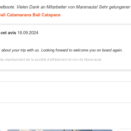
at (300 HP
En option
2500€ (par
elboote. Vielen Dank an Mitarbeiter von Marenauta! Sehr gelungener
semaine)
ali Catamarans Bali Catspace
En option
8€ (par pièce
cet avis
18.09.2024
Highfield
En option
750€ (par
ilability)
semaine)
about your trip with us. Looking forward to welcome you on board again.
En option
60€ (par
du représentant de la société d'affrètement et non de Marenauta.
réservation)
En option
200€ (par
semaine)
En option
180€ (par jou
nourriture)
En option
130€ (par
réservation)
En option
8€ (par set)