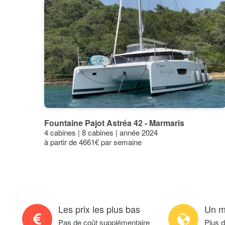
Serviette de plage supplémentaire
Connexion internet/wi-fi à bord
Grande serviette supplémentaire
Aller simple
Animal de compagnie à bord: 1 pet up to 8 kg / per pet
Fountaine Pajot Astréa 42 - Marmaris
4 cabines | 8 cabines | année 2024
à partir de 4661€ par semaine
Couvertures
Draps supplémetaires
Machine à glaçons
Les prix les plus bas
Un m
Pas de coût supplémentaire
Plus 