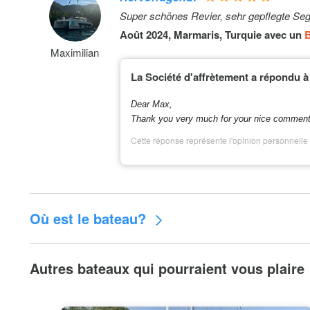
Vedette (Hors-bord): 2500€ deposit; Iron 827 Speed bo
Super schönes Revier, sehr gepflegte Seg
Suzuki)(Subject to availability)
Août 2024, Marmaris, Turquie avec un
B
Maximilian
Oreillers supplémentaires
La Société d'affrètement a répondu à 
Highfield Center Console Sport Dinghy: 1000€ deposit; 
center console sport dinghy 30hp Yamaha (Subject to ava
Dear Max,
Thank you very much for your nice comment 
Machine à café NESPRESSO: + 10 capsules
Cette réponse représente l'opinion personnelle 
Scooter de mer
Cuisinier
Où est le bateau?
Transit-Log: extra
Autres bateaux qui pourraient vous plaire
Serviettes supplémentaires: small