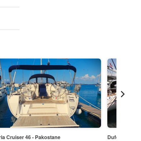
ia Cruiser 46 - Pakostane
Dufour Yachts 