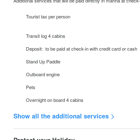
Additional services that will be paid directly in marina at check-
Tourist tax per person
Transit log 4 cabins
Deposit: to be paid at check-in with credit card or cash
Stand Up Paddle
Outboard engine
Pets
Overnight on board 4 cabins
Show all the additional services
Genaker
Protect your Holiday