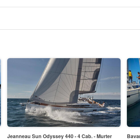
30°
29°
27°
26°
21°
21°
20°
18°
18°
15°
14°
11°
9°
Jeanneau Sun Odyssey 440 - 4 Cab. - Murter
Bavar
6°