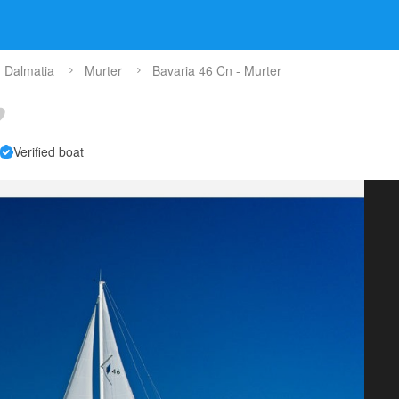
 Dalmatia
Murter
Bavaria 46 Cn - Murter
Verified boat