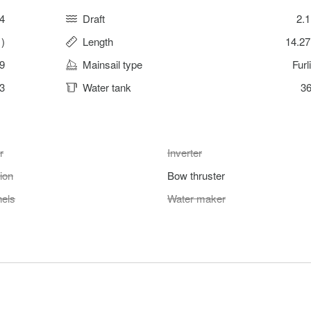
4
Draft
2.
1)
Length
14.2
9
Mainsail type
Furl
3
Water tank
36
r
Inverter
tion
Bow thruster
nels
Water maker