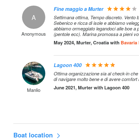
Fine maggio a Murter
A
Settimana ottima, Tempo discreto. Vento buono qualche ora di pioggia modesta, Mare perfetto. La Dalmazia di fronte a
Sebenico e ricca di isole e abbiamo veleggi
abbiamo ormeggiato legandoci alle boe a pa
Anonymous
(pentole ecc). Marina promossa a pieni vot
May 2024, Murter, Croatia with
Bavaria 
Lagoon 400
Ottima organizzazione sia al check-in ch
di navigare molto bene e di avere comfort
June 2021, Murter with
Lagoon 400
Manlio
Boat location