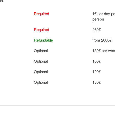
in.
Required
1€ per day pe
person
Required
260€
Refundable
from 2000€
Optional
130€ per we
Optional
100€
Optional
120€
Optional
180€
Optional
250€ per we