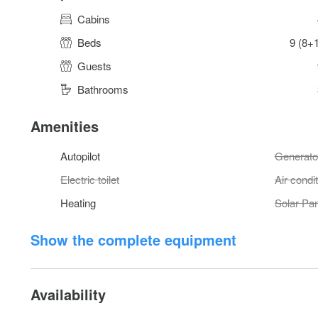
Cabins
Beds
9 (8+
Guests
Bathrooms
Amenities
Autopilot
Generato
Electric toilet
Air condi
Heating
Solar Pa
Show the complete equipment
Availability