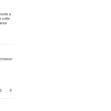
e volte
carse
permesso
2
3