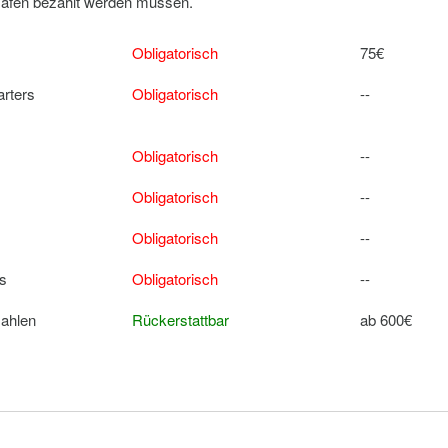
 Hafen bezahlt werden müssen.
Obligatorisch
75€
arters
Obligatorisch
--
Obligatorisch
--
Obligatorisch
--
Obligatorisch
--
rs
Obligatorisch
--
zahlen
Rückerstattbar
ab 600€
Extra
165€ pro Tag