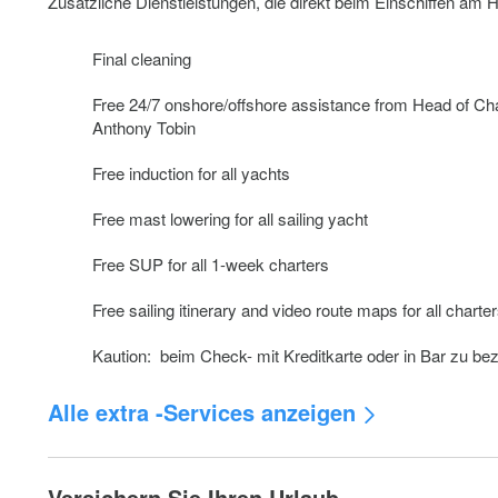
Zusätzliche Dienstleistungen, die direkt beim Einschiffen am
Final cleaning
Free 24/7 onshore/offshore assistance from Head of Ch
Anthony Tobin
Free induction for all yachts
Free mast lowering for all sailing yacht
Free SUP for all 1-week charters
Free sailing itinerary and video route maps for all charte
Kaution: beim Check- mit Kreditkarte oder in Bar zu be
Alle extra -Services anzeigen
Skipper
Versichern Sie Ihren Urlaub