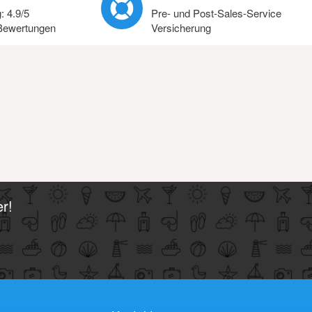
g:
4.9
/
5
Pre- und Post-Sales-Service
ewertungen
Versicherung
r!