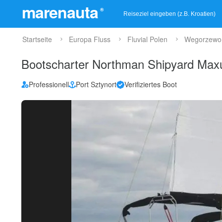
marenauta
®
Startseite
Europa Fluss
Fluvial Polen
Wegorzewo
Bootscharter Northman Shipyard Ma
Professionell
Port Sztynort
Verifiziertes Boot