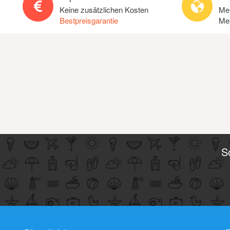
Keine zusätzlichen Kosten
Meh
Bestpreisgarantie
Meh
S