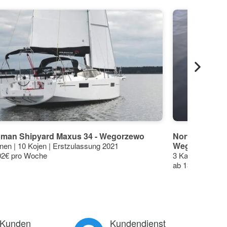
hman Shipyard Maxus 34 - Wegorzewo
Northman Ship
Wegorzewo
nen | 10 Kojen | Erstzulassung 2021
02€ pro Woche
3 Kabinen | 8 K
ab 1351€ pro W
 Kunden
Kundendienst