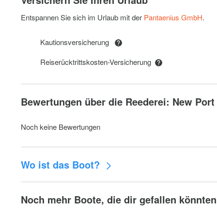
Toilet service (emptying, refilling chemicals)
Entspannen Sie sich im Urlaub mit der
Pantaenius GmbH
.
Car parking fee (for weekly charters)
Kautionsversicherung
Pets on board
Reiserücktrittskosten-Versicherung
Water skiing
Pedalo Solemaran (per hour) (10eur for each additional 
Bewertungen über die Reederei: New Port
Return the yacht to another port
Kayak
Noch keine Bewertungen
Beddings (per set)
Wo ist das Boot?
Sauna (2hrs)
Noch mehr Boote, die dir gefallen könnten