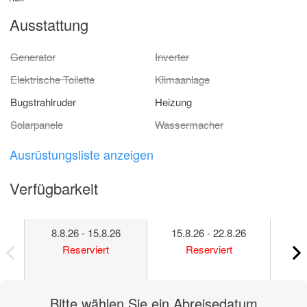
Ausstattung
Generator
Inverter
Elektrische Toilette
Klimaanlage
Bugstrahlruder
Heizung
Solarpanele
Wassermacher
Ausrüstungsliste anzeigen
Verfügbarkeit
8.8.26 - 15.8.26
15.8.26 - 22.8.26
22
Reserviert
Reserviert
Bitte wählen Sie ein Abreisedatum