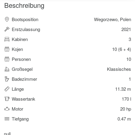
Beschreibung
Bootsposition
Wegorzewo, Polen
Erstzulassung
2021
Kabinen
3
Kojen
10 (6 + 4)
Personen
10
Großsegel
Klassisches
Badezimmer
1
Länge
11.32 m
Wassertank
170 l
Motor
20 hp
Tiefgang
0.47 m
null