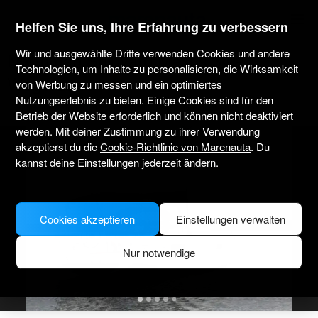
marenauta
®
Helfen Sie uns, Ihre Erfahrung zu verbessern
Wir und ausgewählte Dritte verwenden Cookies und andere
Northman Shipyard Maxus 34 -
Technologien, um Inhalte zu personalisieren, die Wirksamkeit
Wegorzewo
von Werbung zu messen und ein optimiertes
Nutzungserlebnis zu bieten. Einige Cookies sind für den
Nur ohne Skipper
Professionell
Port Sztynort
Verifiziertes Boot
Betrieb der Website erforderlich und können nicht deaktiviert
werden. Mit deiner Zustimmung zu ihrer Verwendung
akzeptierst du die
Cookie-Richtlinie von Marenauta
. Du
kannst deine Einstellungen jederzeit ändern.
Cookies akzeptieren
Einstellungen verwalten
Nur notwendige