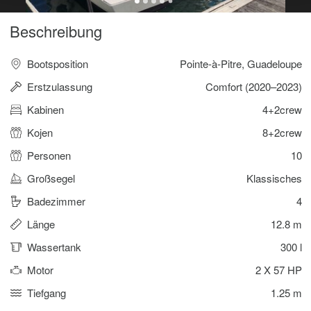
Beschreibung
Bootsposition
Pointe-à-Pitre, Guadeloupe
Erstzulassung
Comfort (2020–2023)
Kabinen
4+2crew
Kojen
8+2crew
Personen
10
Großsegel
Klassisches
Badezimmer
4
Länge
12.8 m
Wassertank
300 l
Motor
2 X 57 HP
Tiefgang
1.25 m