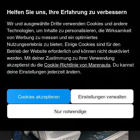
marenauta
®
Helfen Sie uns, Ihre Erfahrung zu verbessern
Wir und ausgewählte Dritte verwenden Cookies und andere
Lagoon 42 - 4 + 2 Cab. - Pointe-à-Pitre
Technologien, um Inhalte zu personalisieren, die Wirksamkeit
von Werbung zu messen und ein optimiertes
Nutzungserlebnis zu bieten. Einige Cookies sind für den
4.3
(312 über Charter)
Nur ohne Skipper
Professionell
Betrieb der Website erforderlich und können nicht deaktiviert
Marina Bas-du-Fort
Verifiziertes Boot
werden. Mit deiner Zustimmung zu ihrer Verwendung
akzeptierst du die
Cookie-Richtlinie von Marenauta
. Du kannst
MODEL PICTURE FOR ILLUSTRATIVE PURPOSES ONLY
deine Einstellungen jederzeit ändern.
Cookies akzeptieren
Einstellungen verwalten
Nur notwendige