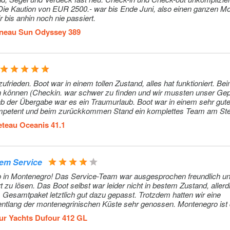
 on board, 1
r bis anhin noch nie passiert.
r and a
ak cabin
neau Sun Odyssey 389
layouts,
t boat
den. Boot war in einem tollen Zustand, alles hat funktioniert. Beim Start
szahlung)
Extra
375€ (pro
in können (Checkin. war schwer zu finden und wir mussten unser Ge
Buchung)
b der Übergabe war es ein Traumurlaub. Boot war in einem sehr gut
ompetent und beim zurückkommen Stand ein komplettes Team am Ste
& Water
Extra
52€ (pro
en und so weiter war völlig problemlos. Wir sind sehr begeistert.
teau Oceanis 41.1
onfirm the
Buchung)
k)
ubject to €
Extra
250€ (pro
dem Service
 cost,
Buchung)
laub in Montenegro! Das Service-Team war ausgesprochen freundlich u
nton
zu lösen. Das Boot selbst war leider nicht in bestem Zustand, aller
e). It
s Gesamtpaket letztlich gut dazu gepasst. Trotzdem hatten wir eine
cable.
entlang der montenegrinischen Küste sehr genossen. Montenegro ist d
ften, tolles Segelrevier und eine ganz besondere Atmosphäre!
ur Yachts Dufour 412 GL