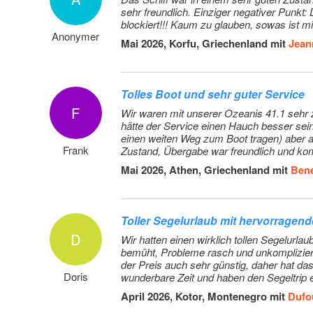
toilets/ showers. If either a skipper or a hostess/cook is
sehr freundlich. Einziger negativer Punkt: Die Kaution von EUR 2500.- war bis Ende Juni, also einen ganzen Monat
blockiert!!! Kaum zu glauben, sowas ist mi
double cabin will be required for him/her. If both a skippe
Anonymer
hostess/cook are on board, 1 double cabin and 1 forepe
Mai 2026, Korfu, Griechenland mit
Jean
will be required for them. Exceptions exists for specific 
Sales Agents will provide more details about the differen
models (Vorauszahlung)
Tolles Boot und sehr guter Service
F
Wir waren mit unserer Ozeanis 41.1 sehr zufrie
Zwischenreinigung: Optional Additional cleaning (Vorau
hätte der Service einen Hauch besser se
einen weiten Weg zum Boot tragen) aber a
Frank
Zustand, Übergabe war freundlich und k
Strom- und Wasserverbrauch in den Marinas: Electric 
uns beim Anlegen geholfen. Übergabe, tank
Mai 2026, Athen, Griechenland mit
Bene
consumption based on 2 nights on our dock (base will c
amount to pay locally depending on nights spent on doc
Crew-Wechsel: Any crew change during the charter is s
Toller Segelurlaub mit hervorragen
250.- additional cost. The charge includes administration
D
Wir hatten einen wirklich tollen Segelur
change of bed linen and towels and one night at DYC po
bemüht, Probleme rasch und unkompliziert 
(marina fee included only if the same base than start bas
der Preis auch sehr günstig, daher hat da
doesn't include cleaning, nor new transit log where appli
Doris
wunderbare Zeit und haben den Segeltrip 
(Vorauszahlung)
eine Reise wert – wunderschöne Landscha
April 2026, Kotor, Montenegro mit
Dufo