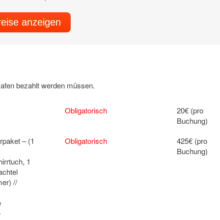
reise anzeigen
 Hafen bezahlt werden müssen.
Obligatorisch
20€ (pro
Buchung)
paket – (1
Obligatorisch
425€ (pro
Buchung)
irrtuch, 1
achtel
er) //
e
-