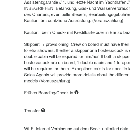
Assistenzgarantie // 1. und letzte Nacht im Yachthafen 
INBEGRIFFEN: Betankung, Gas- und Wasserverbrauc
des Charters, eventuelle Steuern, Bearbeitungsgebühre
Kaution für zusätzliche Ausrüstung. (Vorauszahlung)
Kaution: beim Check- mit Kreditkarte oder in Bar zu be
Skipper: + provisioning, Crew on board must have thei
toilets/ showers. If either a skipper or a hostess/cook is
double cabin will be required for him/her. If both a skippe
hostess/cook are on board, 1 double cabin and 1 forepe
will be required for them. Exceptions exists for specific 
Sales Agents will provide more details about the differen
models (Vorauszahlung)
Frühes Boarding/Check-in
Transfer
WI-FI Internet Verbindung auf dem Boot: unlimited data