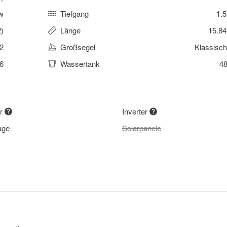
w
Tiefgang
1.
)
Länge
15.8
2
Großsegel
Klassisc
6
Wassertank
48
or
Inverter
age
Solarpanele