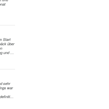
päck über
en
g und hat
nd sehr
dings war
efinitiv