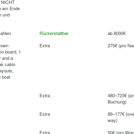
// NICHT
h am Ende
n und
zahlen
Rückerstattbar
ab 8000€
r own
Extra
275€ (pro Na
 on board, 1
r and a
ak cabin
layouts,
t boat
Extra
480–723€ (pr
Buchung)
Extra
89–177€ (one
way)
Extra
50€ (pro Woc