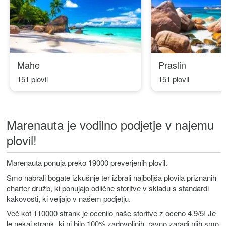
Mahe
Praslin
151 plovil
151 plovil
Marenauta je vodilno podjetje v najemu
plovil!
Marenauta ponuja preko 19000 preverjenih plovil.
Smo
nabrali bogate izkušnje ter izbrali najboljša plovila priznanih
charter družb, ki ponujajo odlične storitve v skladu s standardi
kakovosti, ki veljajo v našem podjetju.
Več kot 110000 strank je ocenilo naše storitve z oceno 4.9/5! Je
le nekaj strank, ki ni bilo 100% zadovoljnih, ravno zaradi njih smo