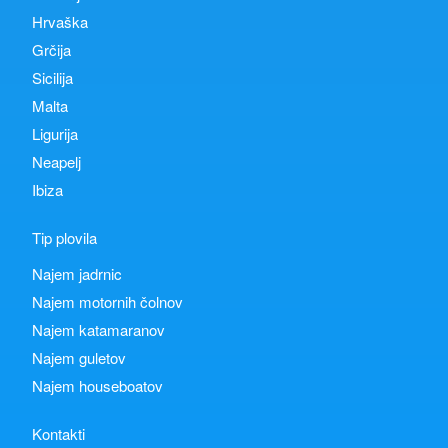
Hrvaška
Grčija
Sicilija
Malta
Ligurija
Neapelj
Ibiza
Tip plovila
Najem jadrnic
Najem motornih čolnov
Najem katamaranov
Najem guletov
Najem houseboatov
Kontakti