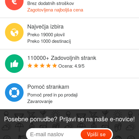
Brez dodatnih stroškov
Zagotovljena najboljša cena
Največja izbira
Preko 19000 plovil
Preko 1000 destinacij
110000+ Zadovoljnih strank
Ocena:
4.9
/
5
Pomoč strankam
Pomoč pred in po prodaji
Zavarovanje
Posebne ponudbe? Prijavi se na naše e-novice!
Vpiši se