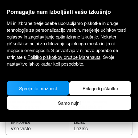
marenauta
®
Pomagajte nam izboljšati vašo izkušnjo
Mi in izbrane tretje osebe uporabljamo piškotke in druge
tehnologije za personalizacijo vsebin, merjenje učinkovitosti
oglasov in zagotavljanje optimizirane izkušnje. Nekateri
piškotki so nujni za delovanje spletnega mesta in jih ni
Najem plovil Sejšeli
mogoče onemogočiti. S privolitvijo v njihovo uporabo se
strinjate s
Politiko piškotkov družbe Marenauta
. Svoje
Izberi datum odhoda in najdi plovilo zate.
nastavitve lahko kadar koli posodobite.
KAM
Sprejmite možnost
Prilagodi piškotke
Samo nujni
CHECK IN (PRIJAVA)
CHECK OUT (ODJAVA)
TIP PLOVILA
LEŽIŠČ
Vse vrste
Ležišč