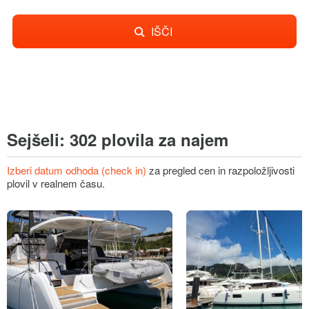
IŠČI
Sejšeli: 302 plovila za najem
Izberi datum odhoda (check in)
za pregled cen in razpoložljivosti
plovil v realnem času.