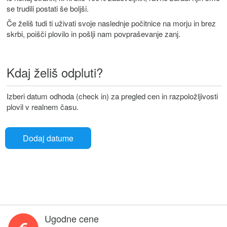
se trudili postati še boljši.
Če želiš tudi ti uživati svoje naslednje počitnice na morju in brez
skrbi, poišči plovilo in pošlji nam povpraševanje zanj.
Kdaj želiš odpluti?
Izberi datum odhoda (check in) za pregled cen in razpoložljivosti
plovil v realnem času.
Dodaj datume
Ugodne cene