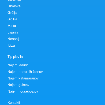
Hrvaška
Grčija
Sicilija
Malta
Ligurija
Neapelj
Ibiza
Tip plovila
Najem jadrnic
Najem motornih čolnov
Najem katamaranov
Najem guletov
Najem houseboatov
Kontakti