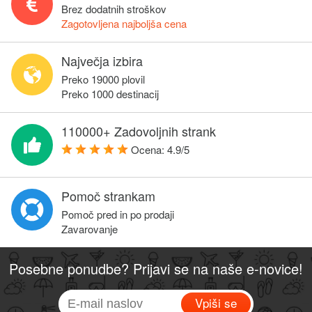
Brez dodatnih stroškov
Zagotovljena najboljša cena
Največja izbira
Preko 19000 plovil
Preko 1000 destinacij
110000+ Zadovoljnih strank
Ocena:
4.9
/
5
Pomoč strankam
Pomoč pred in po prodaji
Zavarovanje
Posebne ponudbe? Prijavi se na naše e-novice!
Vpiši se