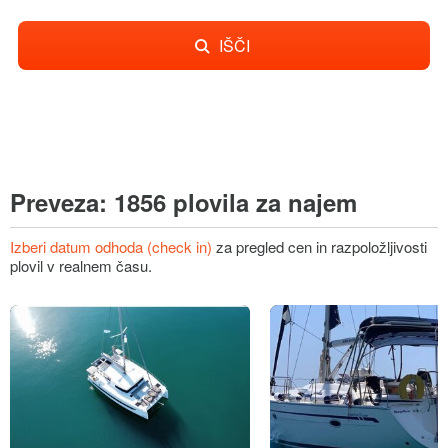
IŠČI
Preveza: 1856 plovila za najem
Izberi datum odhoda (check in)
za pregled cen in razpoložljivosti
plovil v realnem času.