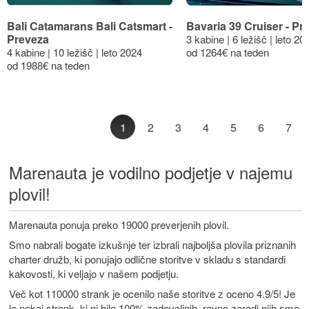
Bali Catamarans Bali Catsmart -
Bavaria 39 Cruiser - Pr
Preveza
3 kabine | 6 ležišč | leto 20
4 kabine | 10 ležišč | leto 2024
od 1264€ na teden
od 1988€ na teden
1
2
3
4
5
6
7
Marenauta je vodilno podjetje v najemu
plovil!
Marenauta ponuja preko 19000 preverjenih plovil.
Smo
nabrali bogate izkušnje ter izbrali najboljša plovila priznanih
charter družb, ki ponujajo odlične storitve v skladu s standardi
kakovosti, ki veljajo v našem podjetju.
Več kot 110000 strank je ocenilo naše storitve z oceno 4.9/5! Je
le nekaj strank, ki ni bilo 100% zadovoljnih, ravno zaradi njih smo