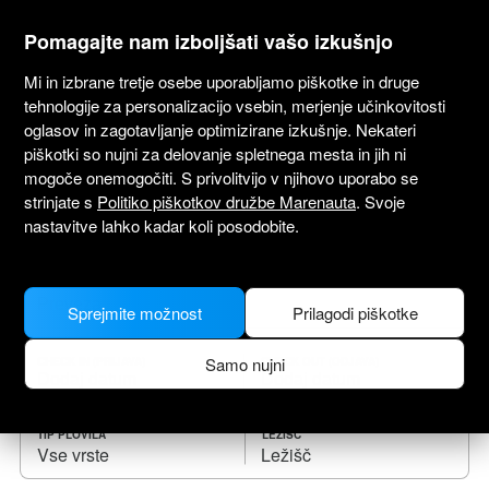
marenauta
®
Pomagajte nam izboljšati vašo izkušnjo
Mi in izbrane tretje osebe uporabljamo piškotke in druge
tehnologije za personalizacijo vsebin, merjenje učinkovitosti
oglasov in zagotavljanje optimizirane izkušnje. Nekateri
piškotki so nujni za delovanje spletnega mesta in jih ni
Najem plovil Preveza
mogoče onemogočiti. S privolitvijo v njihovo uporabo se
strinjate s
Politiko piškotkov družbe Marenauta
. Svoje
Izberi datum odhoda in najdi plovilo zate.
nastavitve lahko kadar koli posodobite.
KAM
Sprejmite možnost
Prilagodi piškotke
Samo nujni
CHECK IN (PRIJAVA)
CHECK OUT (ODJAVA)
TIP PLOVILA
LEŽIŠČ
Vse vrste
Ležišč