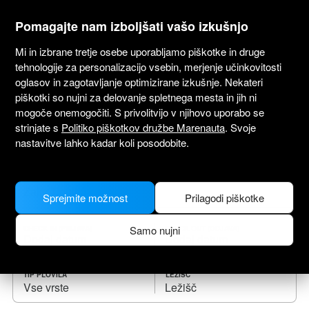
marenauta
®
Pomagajte nam izboljšati vašo izkušnjo
Mi in izbrane tretje osebe uporabljamo piškotke in druge
tehnologije za personalizacijo vsebin, merjenje učinkovitosti
oglasov in zagotavljanje optimizirane izkušnje. Nekateri
piškotki so nujni za delovanje spletnega mesta in jih ni
Najem plovil Zaliv Tigullio
mogoče onemogočiti. S privolitvijo v njihovo uporabo se
strinjate s
Politiko piškotkov družbe Marenauta
. Svoje
Izberi datum odhoda in najdi plovilo zate.
nastavitve lahko kadar koli posodobite.
KAM
Sprejmite možnost
Prilagodi piškotke
Samo nujni
CHECK IN (PRIJAVA)
CHECK OUT (ODJAVA)
TIP PLOVILA
LEŽIŠČ
Vse vrste
Ležišč