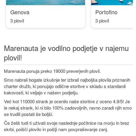
Genova
Portofino
3 plovil
3 plovil
Marenauta je vodilno podjetje v najemu
plovil!
Marenauta ponuja preko 19000 preverjenih plovil.
Smo
nabrali bogate izkušnje ter izbrali najboljša plovila priznanih
charter družb, ki ponujajo odlične storitve v skladu s standardi
kakovosti, ki veljajo v našem podjetju.
Več kot 110000 strank je ocenilo naše storitve z oceno 4.9/5! Je
le nekaj strank, ki ni bilo 100% zadovoljnih, ravno zaradi njih smo
se trudili postati še boljši.
Če želiš tudi ti uživati svoje naslednje počitnice na morju in brez
skrbi, poišči plovilo in pošlji nam povpraševanje zanj.