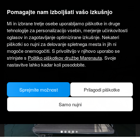
marenauta
®
Pomagajte nam izboljšati vašo izkušnjo
Mi in izbrane tretje osebe uporabljamo piškotke in druge
Cobra Yachts Futura 40 Grand Horizon -
tehnologije za personalizacijo vsebin, merjenje učinkovitosti
Tribunj
oglasov in zagotavljanje optimizirane izkušnje. Nekateri
piškotki so nujni za delovanje spletnega mesta in jih ni
5.0
(1)
Samo brez skiperja
Profesionalno
Preverjena barka
mogoče onemogočiti. S privolitvijo v njihovo uporabo se
strinjate s
Politiko piškotkov družbe Marenauta
. Svoje
nastavitve lahko kadar koli posodobite.
Sprejmite možnost
Prilagodi piškotke
Samo nujni