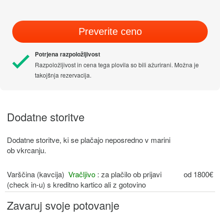
Preverite ceno
Potrjena razpoložljivost
Razpoložljivost in cena tega plovila so bili ažurirani. Možna je
takojšnja rezervacija.
Dodatne storitve
Dodatne storitve, ki se plačajo neposredno v marini
ob vkrcanju.
Varščina (kavcija)
Vračljivo
: za plačilo ob prijavi
od 1800€
(check in-u) s kreditno kartico ali z gotovino
Zavaruj svoje potovanje