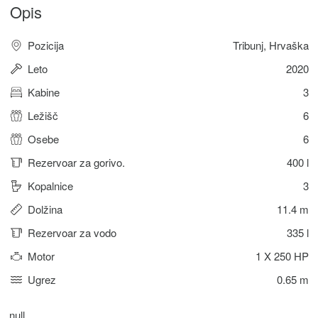
Opis
Pozicija
Tribunj, Hrvaška
Leto
2020
Kabine
3
Ležišč
6
Osebe
6
Rezervoar za gorivo.
400 l
Kopalnice
3
Dolžina
11.4 m
Rezervoar za vodo
335 l
Motor
1 X 250 HP
Ugrez
0.65 m
null