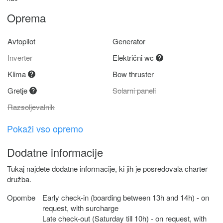
Oprema
Avtopilot
Generator
Inverter
Električni wc
Klima
Bow thruster
Gretje
Solarni paneli
Razsoljevalnik
Pokaži vso opremo
Dodatne informacije
Tukaj najdete dodatne informacije, ki jih je posredovala charter
družba.
Opombe
Early check-in (boarding between 13h and 14h) - on
request, with surcharge
Late check-out (Saturday till 10h) - on request, with