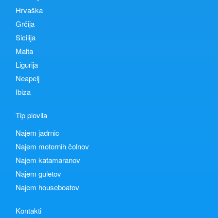
Hrvaška
Grčija
Sicilija
Malta
Ligurija
Neapelj
Ibiza
Tip plovila
Najem jadrnic
Najem motornih čolnov
Najem katamaranov
Najem guletov
Najem houseboatov
Kontakti