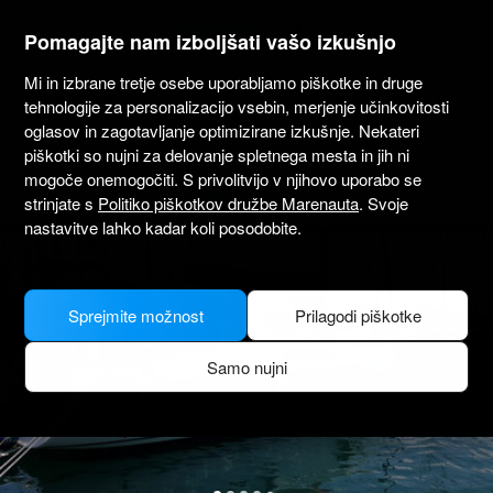
marenauta
®
Pomagajte nam izboljšati vašo izkušnjo
Mi in izbrane tretje osebe uporabljamo piškotke in druge
Beneteau Oceanis 46 - 4 Cab. - Atene
tehnologije za personalizacijo vsebin, merjenje učinkovitosti
oglasov in zagotavljanje optimizirane izkušnje. Nekateri
piškotki so nujni za delovanje spletnega mesta in jih ni
3.6
(1)
Samo brez skiperja
Profesionalno
mogoče onemogočiti. S privolitvijo v njihovo uporabo se
Alimos Marina Harbourmaster
Preverjena barka
strinjate s
Politiko piškotkov družbe Marenauta
. Svoje
nastavitve lahko kadar koli posodobite.
Sprejmite možnost
Prilagodi piškotke
Samo nujni