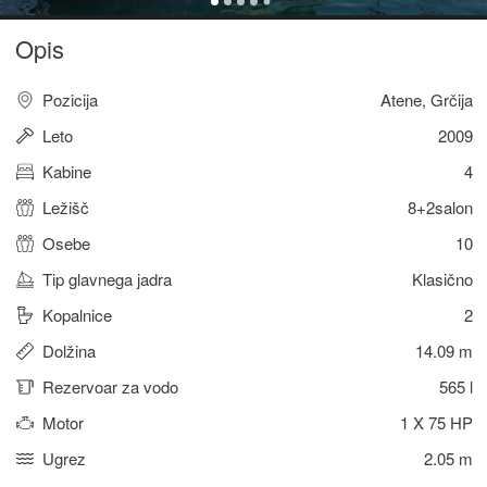
Opis
Pozicija
Atene, Grčija
Leto
2009
Kabine
4
Ležišč
8+2salon
Osebe
10
Tip glavnega jadra
Klasično
Kopalnice
2
Dolžina
14.09 m
Rezervoar za vodo
565 l
Motor
1 X 75 HP
Ugrez
2.05 m