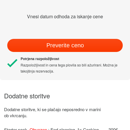
Vnesi datum odhoda za iskanje cene
Preverite ceno
Potrjena razpoložljivost
Razpoložljivost in cena tega plovila so bili ažurirani. Možna je
takojšnja rezervacija.
Dodatne storitve
Dodatne storitve, ki se plačajo neposredno v marini
ob vkrcanju.
Starter pack
Obvezno
: End cleaning, 1x Cooking
300€