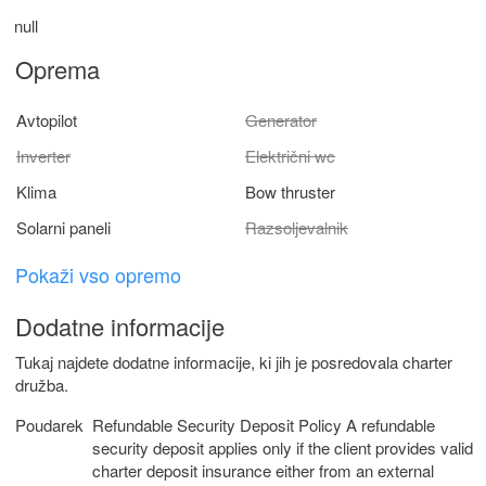
null
Oprema
Avtopilot
Generator
Inverter
Električni wc
Klima
Bow thruster
Solarni paneli
Razsoljevalnik
Pokaži vso opremo
Dodatne informacije
Tukaj najdete dodatne informacije, ki jih je posredovala charter
družba.
Poudarek
Refundable Security Deposit Policy A refundable
security deposit applies only if the client provides valid
charter deposit insurance either from an external