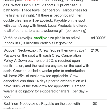
gas, Water, Linen 1 set (2 sheets, 1 pillow case, 1
bath towel, 1 face towel) per person, Harbour fees for
the first & last night. * If there is pet on board, then
double cleaning will be applied.; Payable on the spot
with cash Α bag with Greek Local Products is offered
to all of our charters as a welcome gift. (per booking)
Varščina (kavcija)
Vračljivo
: za plačilo ob prijavi
od 3000€
(check in-u) s kreditno kartico ali z gotovino
Skipper Neobvezno : (Crew require their own cabin);
210€
Payable on the spot with cash Crew Cancellation
Policy A Down payment of 25% is required upon
confirmation, and the rest are payable on the spot with
cash. Crew cancelled 4 weeks prior to embarkation
will have 25% of total crew fee applicable. Crew
cancelled less than 14 days prior to embarkation will
have 100% of the total crew fee applicable. Damage
waiver is obligatory for skippered charters. (per day +
food)
Bed linen Neobvezno : Payable on the spot with
10€
cash (per set)