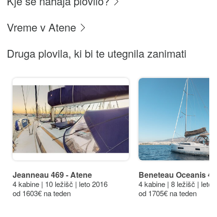
Kje se nahaja plovilo?
Vreme v Atene
Druga plovila, ki bi te utegnila zanimati
Jeanneau 469 - Atene
Beneteau Oceanis 40.
4 kabine | 10 ležišč | leto 2016
4 kabine | 8 ležišč | leto
od 1603€ na teden
od 1705€ na teden