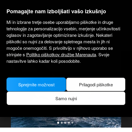
marenauta
®
Pomagajte nam izboljšati vašo izkušnjo
Mi in izbrane tretje osebe uporabljamo piškotke in druge
Beneteau Oceanis 41.1 - Tortola
tehnologije za personalizacijo vsebin, merjenje učinkovitosti
oglasov in zagotavljanje optimizirane izkušnje. Nekateri
4.3
(312 o najemodajalcu)
Samo brez skiperja
Profesionalno
piškotki so nujni za delovanje spletnega mesta in jih ni
Preverjena barka
mogoče onemogočiti. S privolitvijo v njihovo uporabo se
strinjate s
Politiko piškotkov družbe Marenauta
. Svoje
MODEL PICTURE FOR ILLUSTRATIVE PURPOSES ONLY
nastavitve lahko kadar koli posodobite.
Sprejmite možnost
Prilagodi piškotke
Samo nujni