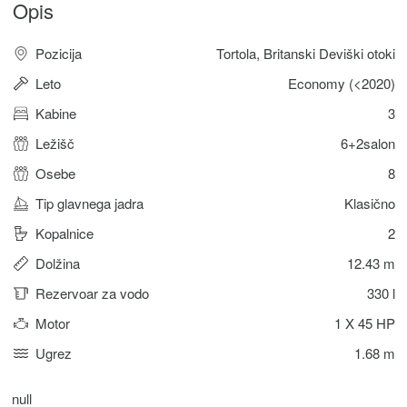
Opis
Pozicija
Tortola, Britanski Deviški otoki
Leto
Economy (<2020)
Kabine
3
Ležišč
6+2salon
Osebe
8
Tip glavnega jadra
Klasično
Kopalnice
2
Dolžina
12.43 m
Rezervoar za vodo
330 l
Motor
1 X 45 HP
Ugrez
1.68 m
null