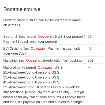
Dodatne storitve
Dodatne storitve, ki se plačajo neposredno v marini
ob vkrcanju.
Search & Sea rescue
Obvezno
: 5 US $ per person /
5€
Payment in cash only (per person)
BVI Cruising Tax
Obvezno
: Payment in cash only
4€
(per guest/day)
Handling fees
Obvezno
: (predplačilo) (per booking)
35€
National parks permit
Obvezno
: US $
--
25.-/boat/week/up to 4 persons US $
35.-/boat/week/up to 6 persons US $
45.-/boat/week/up to 8 persons US $
55.-/boat/week/up to 10 persons US $ 5.-/week for
any additional person Payment in cash only / Foreign
based boats pay twice those amounts All above taxes
and fees are payable on spot and subject to change