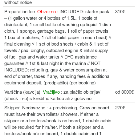
without notice
Preparation fee
Obvezno
: INCLUDED: starter pack
310€
– (1 gallon water or 4 bottles of 1.5L, 1 bottle of
disinfectant, 1 small bottle of washing up liquid, 1 dish
cloth, 1 sponge, garbage bags, 1 roll of paper towels,
1 box of matches, 1 roll of toilet paper in each head) //
final cleaning // 1 set of bed sheets / cabin & 1 set of
towels / pax, dinghy, outboard engine & initial supply
of fuel, gas and water tanks // DYC assistance
guarantee // 1st & last night in the marina // NOT
INCLUDED: refuelling, gas & water consumption at
end of charter, taxes if any, handling fees & additional
equipment deposit. (predplačilo) (per booking)
Varščina (kavcija)
Vračljivo
: za plačilo ob prijavi
od 3000€
(check in-u) s kreditno kartico ali z gotovino
Skipper Neobvezno : + provisioning, Crew on board
270€
must have their own toilets/ showers. If either a
skipper or a hostess/cook is on board, 1 double cabin
will be required for him/her. If both a skipper and a
hostess/cook are on board, 1 double cabin and 1