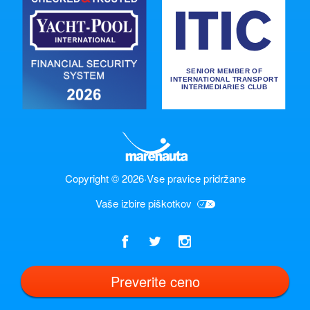
Copyright © 2026
·
Vse pravice pridržane
Vaše izbire piškotkov
Preverite ceno
Slovenščina