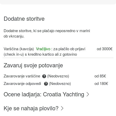
Dodatne storitve
Dodatne storitve, ki se plačajo neposredno v marini
ob vkrcanju.
Varščina (kavcija)
Vračljivo
: za plačilo ob prijavi
od 3000€
(check in-u) s kreditno kartico ali z gotovino
Zavaruj svoje potovanje
Zavarovanje varščine
(Neobvezno)
od 85€
Zavarovanje odpovedi
(Neobvezno)
od 180€
Ocene ladjarja: Croatia Yachting
Kje se nahaja plovilo?