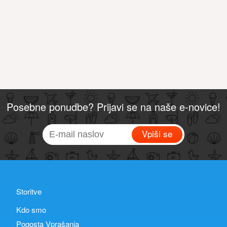
Posebne ponudbe? Prijavi se na naše e-novice!
Vpiši se
Storitve
Kdo smo
Pogosta Vprašanja