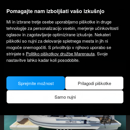
marenauta
®
Pomagajte nam izboljšati vašo izkušnjo
Mi in izbrane tretje osebe uporabljamo piškotke in druge
Bali Catamarans Bali 4.6 - 5 + 2 Cab. -
tehnologije za personalizacijo vsebin, merjenje učinkovitosti
Sukošan
oglasov in zagotavljanje optimizirane izkušnje. Nekateri
piškotki so nujni za delovanje spletnega mesta in jih ni
4.4
(100 o najemodajalcu)
Samo brez skiperja
Profesionalno
mogoče onemogočiti. S privolitvijo v njihovo uporabo se
Preverjena barka
strinjate s
Politiko piškotkov družbe Marenauta
. Svoje
nastavitve lahko kadar koli posodobite.
Sprejmite možnost
Prilagodi piškotke
Samo nujni