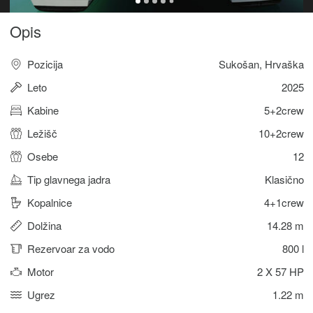
Opis
Pozicija
Sukošan, Hrvaška
Leto
2025
Kabine
5+2crew
Ležišč
10+2crew
Osebe
12
Tip glavnega jadra
Klasično
Kopalnice
4+1crew
Dolžina
14.28 m
Rezervoar za vodo
800 l
Motor
2 X 57 HP
Ugrez
1.22 m