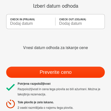
Izberi datum odhoda
CHECK IN (PRIJAVA)
CHECK OUT (ODJAVA)
Vnesi datum odhoda za iskanje cene
Preverite ceno
Potrjena razpoložljivost
Razpoložljivost in cena tega plovila so bili ažurirani. Možna je
takojšnja rezervacija.
Tole plovilo je zelo iskano.
2 osebi razmišljata o najemu tega plovila.