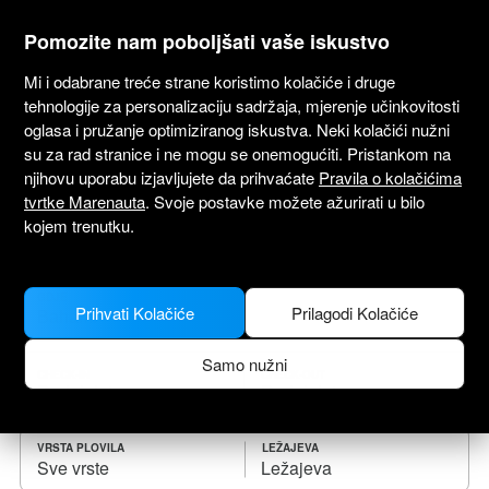
marenauta
®
Pomozite nam poboljšati vaše iskustvo
Mi i odabrane treće strane koristimo kolačiće i druge
tehnologije za personalizaciju sadržaja, mjerenje učinkovitosti
oglasa i pružanje optimiziranog iskustva. Neki kolačići nužni
Najam brodova Bahami
su za rad stranice i ne mogu se onemogućiti. Pristankom na
njihovu uporabu izjavljujete da prihvaćate
Pravila o kolačićima
Odaberi datum polaska i pronađi plovilo za
tvrtke Marenauta
. Svoje postavke možete ažurirati u bilo
najam.
kojem trenutku.
GDJE
Prihvati Kolačiće
Prilagodi Kolačiće
Samo nužni
CHECK-IN
CHECK-OUT
VRSTA PLOVILA
LEŽAJEVA
Sve vrste
Ležajeva