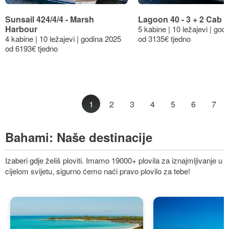
Sunsail 424/4/4 - Marsh
Lagoon 40 - 3 + 2 Cab 
Harbour
5 kabine | 10 ležajevi | god
4 kabine | 10 ležajevi | godina 2025
od 3135€ tjedno
od 6193€ tjedno
1
2
3
4
5
6
7
Bahami:
Naše destinacije
Izaberi gdje želiš ploviti. Imamo 19000+ plovila za iznajmljivanje u
cijelom svijetu, sigurno ćemo naći pravo plovilo za tebe!