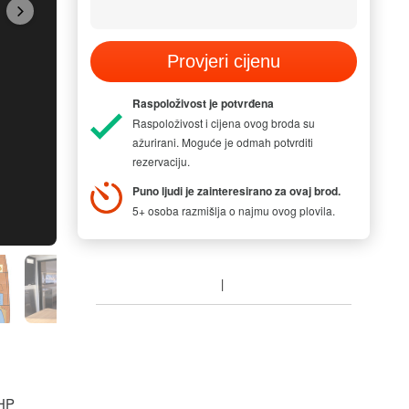
Provjeri cijenu
Raspoloživost je potvrđena
Raspoloživost i cijena ovog broda su
ažurirani. Moguće je odmah potvrditi
rezervaciju.
Puno ljudi je zainteresirano za ovaj brod.
5+ osoba razmišlja o najmu ovog plovila.
MODEL PICTUR
 HP