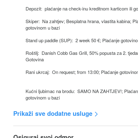
Depozit: plaćanje na check-inu kreditnom karticom ili 
Skiper: Na zahtjev; Besplatna hrana, vlastita kabina; Pl
gotovinom u bazi
Stand up paddle (SUP): 2 week 50 €; Plaćanje gotovin
Roštilj: Danish Cobb Gas Grill, 50% popusta za 2. tjeda
Gotovina
Rani ukrcaj: On request; from 13:00; Plaćanje gotovino
Kućni ljubimac na brodu: SAMO NA ZAHTJEV!; Plaćan
gotovinom u bazi
Prikaži sve dodatne usluge
Hostesa: + vlastita kabina
Osiguraj svoj odmor