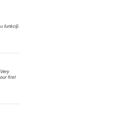
 Very
ur first