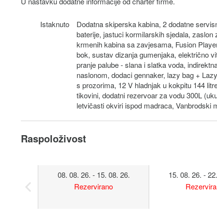
U nastavku dodatne informacije od charter firme.
Istaknuto
Dodatna skiperska kabina, 2 dodatne servisn
baterije, jastuci kormilarskih sjedala, zaslon
krmenih kabina sa zavjesama, Fusion Player 
bok, sustav dizanja gumenjaka, električno 
pranje palube - slana i slatka voda, indirektn
naslonom, dodaci gennaker, lazy bag + Lazy-
s prozorima, 12 V hladnjak u kokpitu 144 litre
tikovini, dodatni rezervoar za vodu 300L (uku
letvičasti okviri ispod madraca, Vanbrodski
Raspoloživost
08. 08. 26. - 15. 08. 26.
15. 08. 26. - 22
Rezervirano
Rezervir