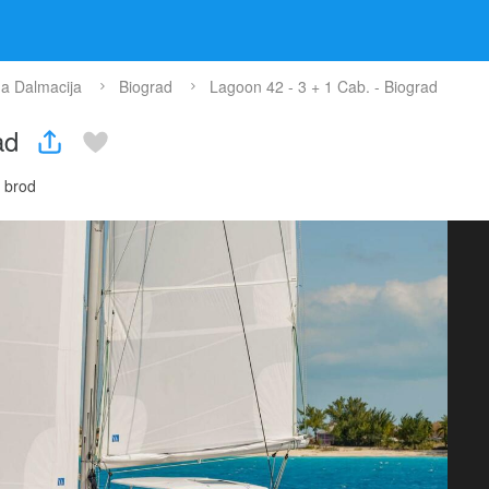
a Dalmacija
Biograd
Lagoon 42 - 3 + 1 Cab. - Biograd
rad
i brod