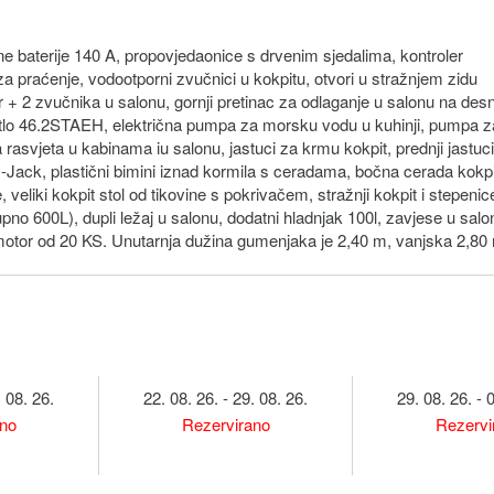
e baterije 140 A, propovjedaonice s drvenim sjedalima, kontroler
 za praćenje, vodootporni zvučnici u kokpitu, otvori u stražnjem zidu
+ 2 zvučnika u salonu, gornji pretinac za odlaganje u salonu na desn
vitlo 46.2STAEH, električna pumpa za morsku vodu u kuhinji, pumpa z
a rasvjeta u kabinama iu salonu, jastuci za krmu kokpit, prednji jastuci
Jack, plastični bimini iznad kormila s ceradama, bočna cerada kokp
, veliki kokpit stol od tikovine s pokrivačem, stražnji kokpit i stepenic
pno 600L), dupli ležaj u salonu, dodatni hladnjak 100l, zavjese u salo
 motor od 20 KS. Unutarnja dužina gumenjaka je 2,40 m, vanjska 2,80
. 08. 26.
22. 08. 26. - 29. 08. 26.
29. 08. 26. - 
ano
Rezervirano
Rezervi