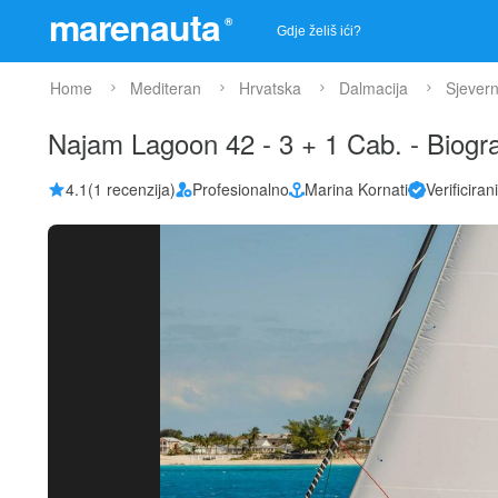
marenauta
®
Home
Mediteran
Hrvatska
Dalmacija
Sjevern
Najam Lagoon 42 - 3 + 1 Cab. - Biog
4.1
(1 recenzija)
Profesionalno
Marina Kornati
Verificiran