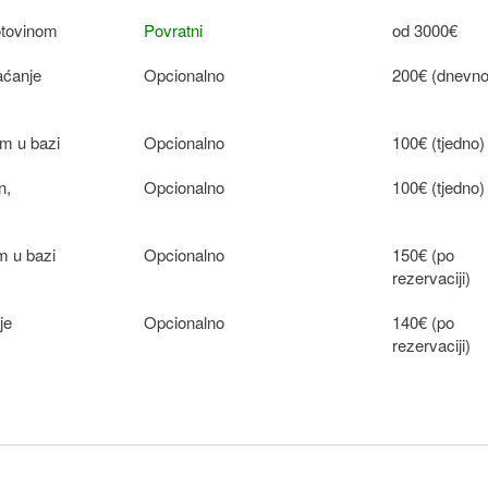
gotovinom
Povratni
od 3000€
aćanje
Opcionalno
200€ (dnevno
om u bazi
Opcionalno
100€ (tjedno)
n,
Opcionalno
100€ (tjedno)
m u bazi
Opcionalno
150€ (po
rezervaciji)
je
Opcionalno
140€ (po
rezervaciji)
Opcionalno
150€ (dnevno
hrana)