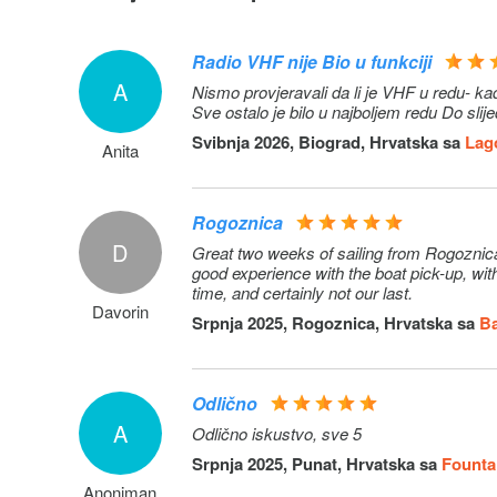
Radio VHF nije Bio u funkciji
A
Nismo provjeravali da li je VHF u redu- kada smo se htjeli javiti za
Sve ostalo je bilo u najboljem redu Do slij
Svibnja 2026, Biograd, Hrvatska sa
Lago
Anita
Rogoznica
D
Great two weeks of sailing from Rogoznic
good experience with the boat pick-up, with
time, and certainly not our last.
Davorin
Srpnja 2025, Rogoznica, Hrvatska sa
Ba
Odlično
A
Odlično iskustvo, sve 5
Srpnja 2025, Punat, Hrvatska sa
Fountai
Anoniman