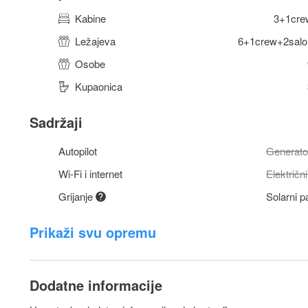
Kabine
3+1cre
Ležajeva
6+1crew+2salo
Osobe
Kupaonica
Sadržaji
Autopilot
Generato
Wi-Fi i internet
Električ
Grijanje
Solarni p
Prikaži svu opremu
Dodatne informacije