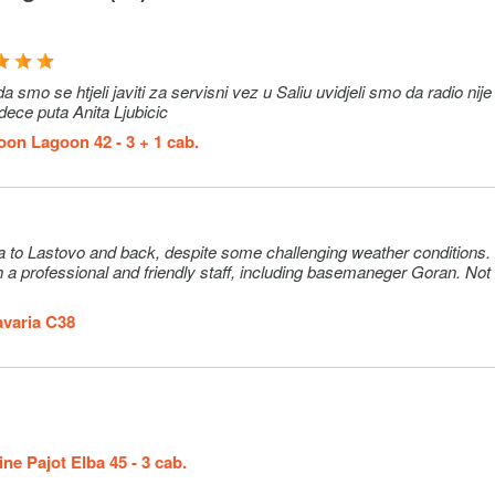
 servisni vez u Saliu uvidjeli smo da radio nije u funkciji.
edece puta Anita Ljubicic
on Lagoon 42 - 3 + 1 cab.
a to Lastovo and back, despite some challenging weather conditions.
 a professional and friendly staff, including basemaneger Goran. Not o
varia C38
ne Pajot Elba 45 - 3 cab.