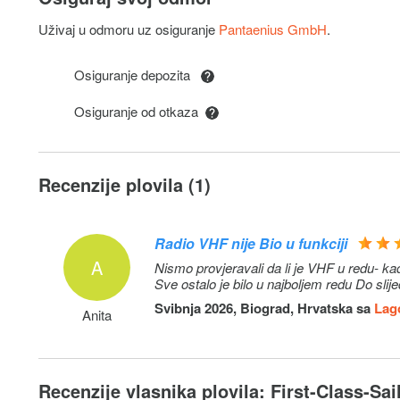
Transfer
Uživaj u odmoru uz osiguranje
Pantaenius GmbH
.
Osiguranje depozita
Usluga osiguranja depozita: Gotovina / Gosti i dalje mora
polog od 100,00 €. Ako nema štete, vraćaju im se 100,0
Osiguranje od otkaza
trebaju nam nikakve prethodne informacije. Gost može u
osiguranje prilikom prijave.
Sigurnosna mreža / zaštitna ograda: Instaliraju i uklanja
Recenzije plovila (1)
Radio VHF nije Bio u funkciji
A
Nismo provjeravali da li je VHF u redu- kada smo se htjeli javiti za
Sve ostalo je bilo u najboljem redu Do slij
Svibnja 2026, Biograd, Hrvatska sa
Lago
Anita
Recenzije vlasnika plovila: First-Class-Sail