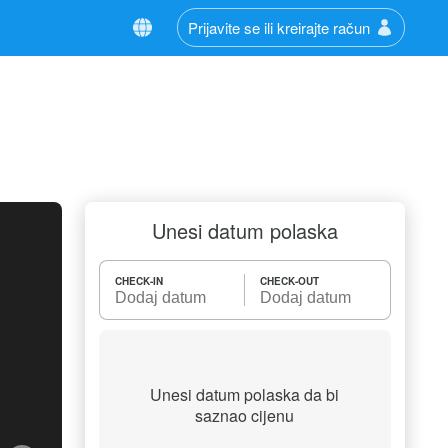
Prijavite se ili kreirajte račun
Unesi datum polaska
CHECK-IN
CHECK-OUT
Unesi datum polaska da bi
saznao cijenu