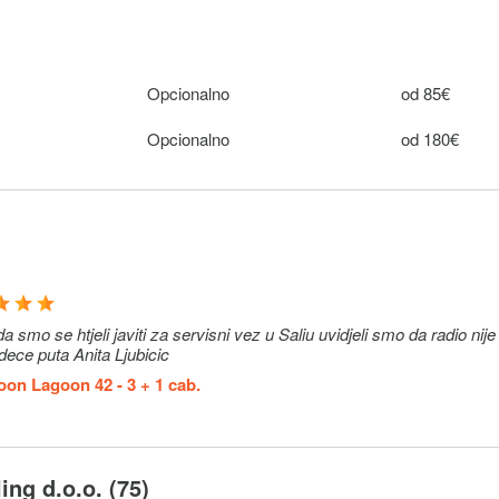
Opcionalno
60–225€ (u
jednom smjer
Opcionalno
od 85€
ju uplatiti
Opcionalno
300€ (po
0 €. Ne
rezervaciji)
Opcionalno
od 180€
govoriti
ju gosti
Opcionalno
--
 servisni vez u Saliu uvidjeli smo da radio nije u funkciji.
edece puta Anita Ljubicic
on Lagoon 42 - 3 + 1 cab.
ing d.o.o. (75)