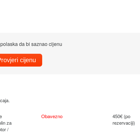
polaska da bi saznao cijenu
rovjeri cijenu
caja.
e
Obavezno
450€ (po
plin za
rezervaciji)
tor /