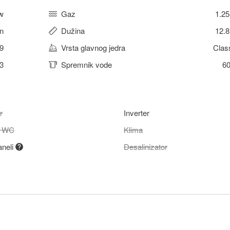
w
Gaz
1.2
n
Dužina
12.
9
Vrsta glavnog jedra
Clas
3
Spremnik vode
60
r
Inverter
ni WC
Klima
aneli
Desalinizator