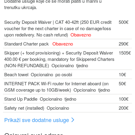
Dodatne usluge koje će se morati platiti u marini u
trenutku ukrcaja.
Security Deposit Waiver | CAT 40-42ft (250 EUR credit
500€
voucher for the next charter in case of no damage/loss
upon redelivery. No cash refund)
Obavezno
Standard Charter pack
Obavezno
290€
Skipper (+ food provisioning) + Security Deposit Waiver
1505€
400.00 € per booking, mandatory for Skippered Charters
(NON-REFUNDABLE) Opcionalno tjedno
Beach towel Opcionalno po osobi
10€
INTERNET PACK Wi-Fi router for Internet aboard (on
50€
GSM coverage up to 10GB/week) Opcionalno tjedno
Stand Up Paddle Opcionalno tjedno
100€
Safety net (installed) Opcionalno
200€
Prikaži sve dodatne usluge