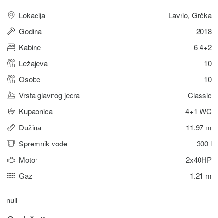
Lokacija
Lavrio, Grčka
Godina
2018
Kabine
6 4+2
Ležajeva
10
Osobe
10
Vrsta glavnog jedra
Classic
Kupaonica
4+1 WC
Dužina
11.97 m
Spremnik vode
300 l
Motor
2x40HP
Gaz
1.21 m
null