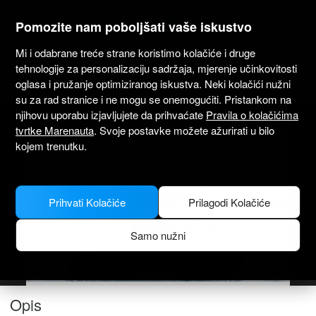
marenauta
®
Pomozite nam poboljšati vaše iskustvo
Mi i odabrane treće strane koristimo kolačiće i druge
Lagoon 400s2 - Lavrio
tehnologije za personalizaciju sadržaja, mjerenje učinkovitosti
oglasa i pružanje optimiziranog iskustva. Neki kolačići nužni
4.8
(2)
Samo bez skipera
Profesionalno
Lavrion luka
Verificirani brod
su za rad stranice i ne mogu se onemogućiti. Pristankom na
njihovu uporabu izjavljujete da prihvaćate
Pravila o kolačićima
tvrtke Marenauta
. Svoje postavke možete ažurirati u bilo
kojem trenutku.
Prihvati Kolačiće
Prilagodi Kolačiće
Samo nužni
Opis