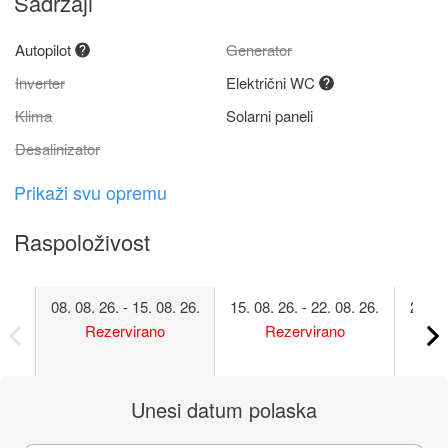
Sadržaji
Autopilot
Generator
Inverter
Električni WC
Klima
Solarni paneli
Desalinizator
Prikaži svu opremu
Raspoloživost
08. 08. 26. - 15. 08. 26.
15. 08. 26. - 22. 08. 26.
22. 08
Rezervirano
Rezervirano
Unesi datum polaska