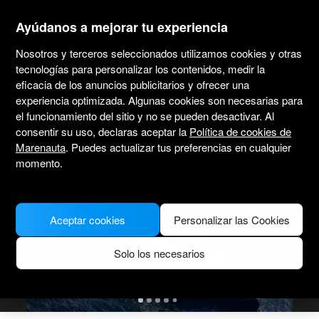
marenauta
®
Ayúdanos a mejorar tu experiencia
Nosotros y terceros seleccionados utilizamos cookies y otras
Beneteau First 45 - Kaštel Gomilica
tecnologías para personalizar los contenidos, medir la
eficacia de los anuncios publicitarios y ofrecer una
experiencia optimizada. Algunas cookies son necesarias para
4.7
(2)
Solo sin patrón
Profesional
Marina Kastela
Barco verificado
el funcionamiento del sitio y no se pueden desactivar. Al
consentir su uso, declaras aceptar la
Política de cookies de
Marenauta
. Puedes actualizar tus preferencias en cualquier
momento.
Aceptar cookies
Personalizar las Cookies
Solo los necesarios