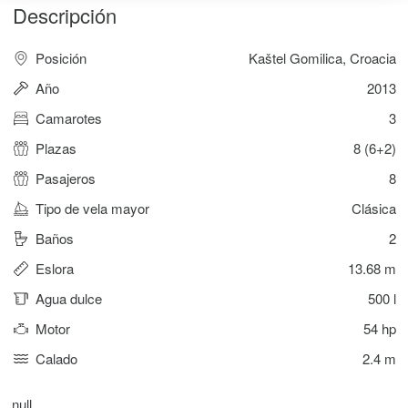
Descripción
Posición
Kaštel Gomilica, Croacia
Año
2013
Camarotes
3
Plazas
8 (6+2)
Pasajeros
8
Tipo de vela mayor
Clásica
Baños
2
Eslora
13.68 m
Agua dulce
500 l
Motor
54 hp
Calado
2.4 m
null