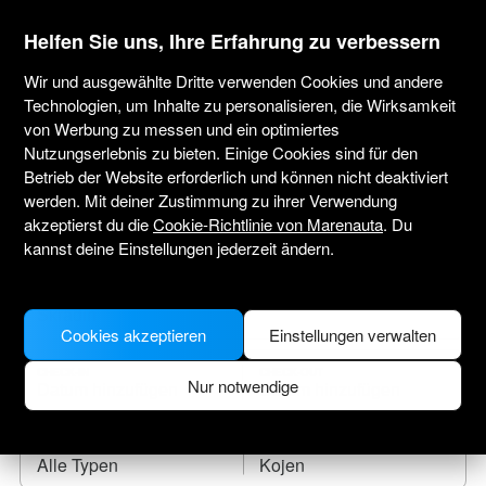
marenauta
®
Helfen Sie uns, Ihre Erfahrung zu verbessern
Wir und ausgewählte Dritte verwenden Cookies und andere
Technologien, um Inhalte zu personalisieren, die Wirksamkeit
von Werbung zu messen und ein optimiertes
Yachtcharter Skradin
Nutzungserlebnis zu bieten. Einige Cookies sind für den
Betrieb der Website erforderlich und können nicht deaktiviert
Tragen Sie das Anreisedatum ein und finden
werden. Mit deiner Zustimmung zu ihrer Verwendung
Sie Ihr Leihboot.
akzeptierst du die
Cookie-Richtlinie von Marenauta
. Du
kannst deine Einstellungen jederzeit ändern.
WO SOLL ES HINGEHEN?
Cookies akzeptieren
Einstellungen verwalten
CHECK-IN
CHECK-OUT
Nur notwendige
BOOTSTYP
KOJEN
Alle Typen
Kojen