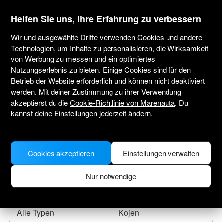
marenauta
®
Helfen Sie uns, Ihre Erfahrung zu verbessern
Wir und ausgewählte Dritte verwenden Cookies und andere
Technologien, um Inhalte zu personalisieren, die Wirksamkeit
von Werbung zu messen und ein optimiertes
Yachtcharter Rangiroa
Nutzungserlebnis zu bieten. Einige Cookies sind für den
Betrieb der Website erforderlich und können nicht deaktiviert
Tragen Sie das Anreisedatum ein und finden
werden. Mit deiner Zustimmung zu ihrer Verwendung
Sie Ihr Leihboot.
akzeptierst du die
Cookie-Richtlinie von Marenauta
. Du
kannst deine Einstellungen jederzeit ändern.
WO SOLL ES HINGEHEN?
Cookies akzeptieren
Einstellungen verwalten
CHECK-IN
CHECK-OUT
Nur notwendige
BOOTSTYP
KOJEN
Alle Typen
Kojen