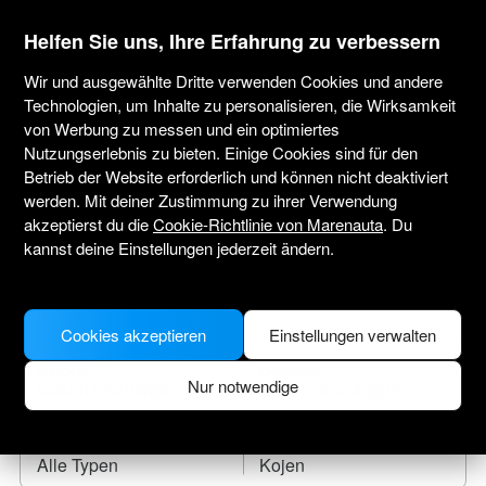
marenauta
®
Helfen Sie uns, Ihre Erfahrung zu verbessern
Wir und ausgewählte Dritte verwenden Cookies und andere
Technologien, um Inhalte zu personalisieren, die Wirksamkeit
von Werbung zu messen und ein optimiertes
Yachtcharter Pylos
Nutzungserlebnis zu bieten. Einige Cookies sind für den
Betrieb der Website erforderlich und können nicht deaktiviert
Tragen Sie das Anreisedatum ein und finden
werden. Mit deiner Zustimmung zu ihrer Verwendung
Sie Ihr Leihboot.
akzeptierst du die
Cookie-Richtlinie von Marenauta
. Du
kannst deine Einstellungen jederzeit ändern.
WO SOLL ES HINGEHEN?
Cookies akzeptieren
Einstellungen verwalten
CHECK-IN
CHECK-OUT
Nur notwendige
BOOTSTYP
KOJEN
Alle Typen
Kojen